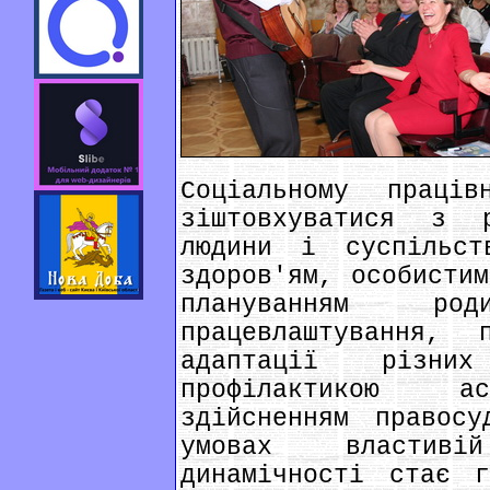
Соціальному праців
зіштовхуватися з 
людини і суспільст
здоров'ям, особистим
плануванням ро
працевлаштування, 
адаптації різних
профілактикою ас
здійсненням правос
умовах властиві
динамічності стає г