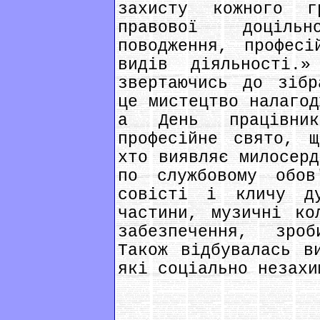
захисту кожного гр
правової доціль
поводження, професі
видів діяльності.
звертаючись до зібр
це мистецтво налагод
а День працівни
професійне свято, 
хто виявляє милосерд
по службовому обо
совісті і кличу ду
частини, музичні ко
забезпечення, зро
Також відбувалась в
які соціально незахи