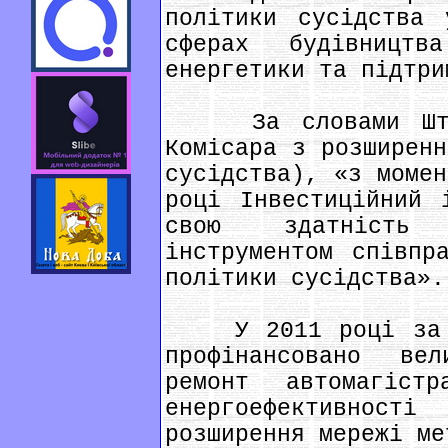
політики сусідства 
сферах будівницт
енергетики та підтри
За словами Штефа
Комісара з розширенн
сусідства), «з момен
році Інвестиційний 
свою здатність 
інструментом співпр
політики сусідства».
У 2011 році за до
профінансовано ве
ремонт автомагіст
енергоефективност
розширення мережі ме