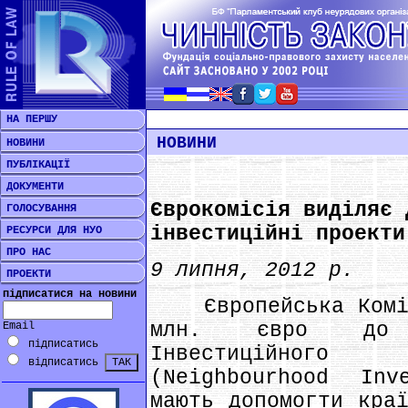
НА ПЕРШУ
НОВИНИ
НОВИНИ
ПУБЛІКАЦІЇ
ДОКУМЕНТИ
Єврокомісія виділяє 
ГОЛОСУВАННЯ
інвестиційні проекти
РЕСУРСИ ДЛЯ НУО
ПРО НАС
9 липня, 2012 р.
ПРОЕКТИ
підписатися на новини
Європейська Комісі
млн. євро до ц
Email
підписатись
Інвестиційного 
відписатись
(Neighbourhood Inv
мають допомогти краї