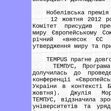
Нобелівська премія м
12 жовтня 2012 року
Комітет присудив пре
миру Європейському Со
річний «внесок ЄС 
утвердження миру та пр
TEMPUS прагне довгос
ТЕМПУС, Програма Є
долучилась до провед
конференції «Європейс
України в контексті Б
жовтня). Джулія Мор
ТЕМПУС, відзначила зро
університетів та уря