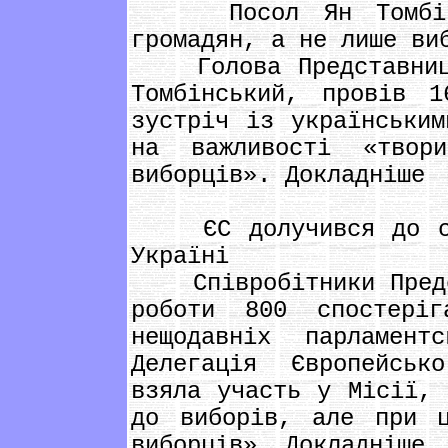
Посол Ян Томбінсь
громадян, а не лише ви
Голова Представництв
Томбінський, провів 
зустріч із українським
на важливості «твор
виборців». Докладніше
ЄС долучився до спо
Україні
Співробітники Предст
роботи 800 спостеріг
нещодавніх парламент
Делегація Європейськ
взяла участь у Місії, 
до виборів, але при ц
виборців». Докладніше