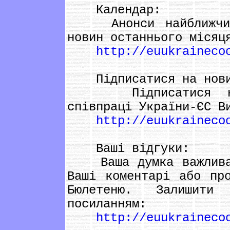
Календар:
Анонси найближчих 
новин останнього місяц
http://euukraineco
Підписатися на нови
Підписатися на і
співпраці України-ЄС В
http://euukraineco
Ваші відгуки:
Ваша думка важлива д
Ваші коментарі або пр
Бюлетеню. Залишит
посиланням:
http://euukraineco