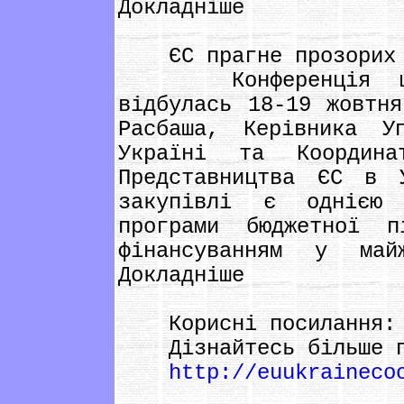
Докладніше
ЄС прагне прозорих д
Конференція щодо
відбулась 18-19 жовтн
Расбаша, Керівника У
Україні та Координа
Представництва ЄС в 
закупівлі є однією
програми бюджетної п
фінансуванням у май
Докладніше
Корисні посилання:
Дізнайтесь більше пр
http://euukraineco