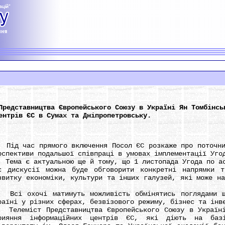
Представництва Європейського Союзу в Україні Ян Томбінсь
ентрів ЄС в Сумах та Дніпропетровську.
д час прямого включення Посол ЄС розкаже про поточний
рспективи подальшої співпраці в умовах імплементації Уго
ма є актуальною ще й тому, що 1 листопада Угода по асо
с дискусії можна буде обговорити конкретні напрямки 
звитку економіки, культури та інших галузей, які може на
.
і охочі матимуть можливість обмінятись поглядами що
раїні у різних сферах, безвізового режиму, бізнес та інв
леміст Представництва Європейського Союзу в Україні 
рияння інформаційних центрів ЄС, які діють на базі 