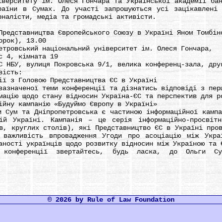
іверситету ім. Олеся Гончара та Української академії бан
раїни в Сумах. До участі запрошуються усі зацікавлені 
рналісти, медіа та громадські активісти.
едставництва Європейського Союзу в Україні Яном Томбін
рок), 13.00
ровський національний університет ім. Олеся Гончара,
 4, кімната 19
НБУ, вулиця Покровська 9/1, велика конференц-зала, дру
вість:
 з Головою Представництва ЄС в Україні
значеної теми конференції та дізнатись відповіді з пер
ію щодо стану відносин Україна-ЄС та перспектив для ро
ну кампанію «Будуймо Європу в Україні»
ум та Дніпропетровська є частиною інформаційної кампан
ій Україні. Кампанія – це серія інформаційно-просвітн
в, круглих столів), які Представництво ЄС в Україні про
 важливість впровадження Угоди про асоціацію між Укра
аності українців щодо розвитку відносин між Україною та 
енції звертайтесь, будь ласка, до Ольги Сушиц
© 2026 by Rule of Law Foundation