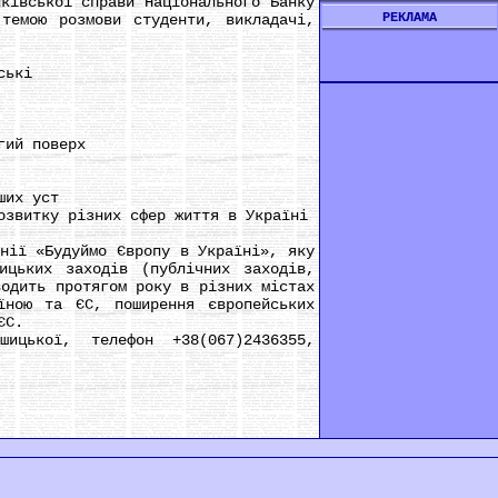
ківської справи Національного Банку
РЕКЛАМА
темою розмови студенти, викладачі,
ські
гий поверх
ших уст
звитку різних сфер життя в Україні
ії «Будуймо Європу в Україні», яку
ицьких заходів (публічних заходів,
водить протягом року в різних містах
їною та ЄС, поширення європейських
ЄС.
ької, телефон +38(067)2436355,