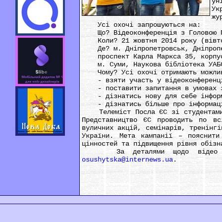
ун
Ук
жу
Усі охочі запрошуються на:
Що? Відеоконференція з Головою Пр
Коли? 21 жовтня 2014 року (вівто
Де? м. Дніпропетровськ, Дніпропет
проспект Карла Маркса 35, корпус
м. Суми, Наукова бібліотека УАБС 
Чому? Усі охочі отримають можли
- взяти участь у відеоконференції
- поставити запитання в умовах за
- дізнатись нову для себе інформац
- дізнатись більше про інформацій
Телеміст Посла ЄС зі студентами С
Представництво ЄС проводить по вс
вуличних акцій, семінарів, тренінгі
України. Мета кампанії – пояснити
цінностей та підвищення рівня обізн
За деталями щодо відео конфер
osushytska@internews.ua
.