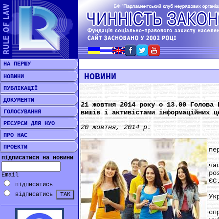
НА ПЕРШУ
НОВИНИ
НОВИНИ
ПУБЛІКАЦІЇ
ДОКУМЕНТИ
21 жовтня 2014 року о 13.00 Голова 
ГОЛОСУВАННЯ
вишів і активістами інформаційних ц
РЕСУРСИ ДЛЯ НУО
20 жовтня, 2014 р.
ПРО НАС
Пі
ПРОЕКТИ
пе
Те
підписатися на новини
ча
ро
Email
ЄС
підписатись
Вс
відписатись
Ук
Те
сп