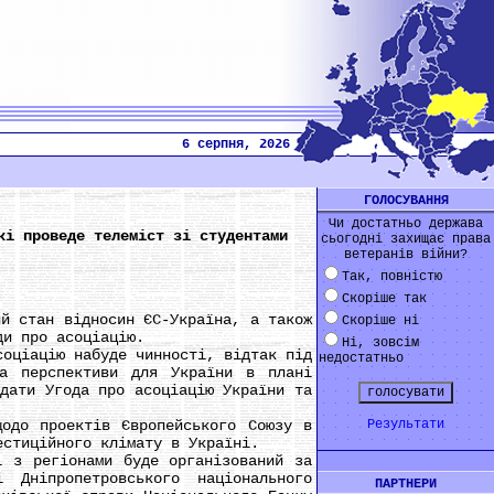
6 серпня, 2026
ГОЛОСУВАННЯ
Чи достатньо держава
кі проведе телеміст зі студентами
сьогодні захищає права
ветеранів війни?
Так, повністю
Скоріше так
 стан відносин ЄС-Україна, а також
Скоріше ні
ди про асоціацію.
Ні, зовсім
ціацію набуде чинності, відтак під
недостатньо
та перспективи для України в плані
дати Угода про асоціацію України та
до проектів Європейського Союзу в
Результати
естиційного клімату в Україні.
з регіонами буде організований за
Дніпропетровського національного
ПАРТНЕРИ