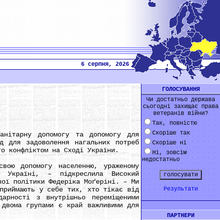
6 серпня, 2026
ГОЛОСУВАННЯ
Чи достатньо держава
сьогодні захищає права
ветеранів війни?
Так, повністю
Скоріше так
ітарну допомогу та допомогу для
ед для задоволення нагальних потреб
Скоріше ні
го конфліктом на Сході України.
Ні, зовсім
недостатньо
ю допомогу населенню, ураженому
и Україні, – підкреслила Високий
вої політики Федеріка Моґеріні. – Ми
приймають у себе тих, хто тікає від
Результати
дарності з внутрішньо переміщеними
 двома групами є край важливими для
ПАРТНЕРИ