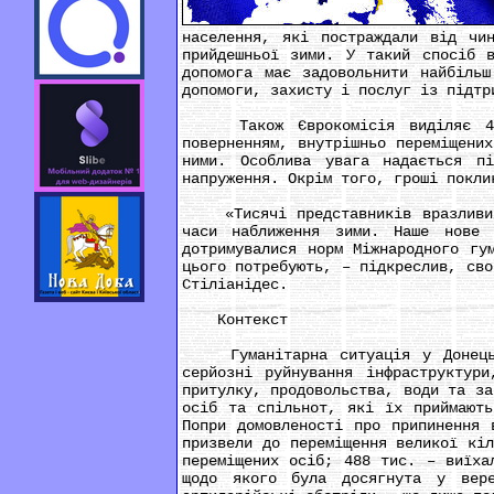
населення, які постраждали від чи
прийдешньої зими. У такий спосіб в
допомога має задовольнити найбільш
допомоги, захисту і послуг із підтр
Також Єврокомісія виділяє 4,5 
поверненням, внутрішньо переміщени
ними. Особлива увага надається пі
напруження. Окрім того, гроші покли
«Тисячі представників вразливих г
часи наближення зими. Наше нове 
дотримувалися норм Міжнародного гу
цього потребують, – підкреслив, сво
Стіліанідес.
Контекст
Гуманітарна ситуація у Донецькій
серйозні руйнування інфраструктури
притулку, продовольства, води та за
осіб та спільнот, які їх приймають
Попри домовленості про припинення 
призвели до переміщення великої кі
переміщених осіб; 488 тис. – виїха
щодо якого була досягнута у вере