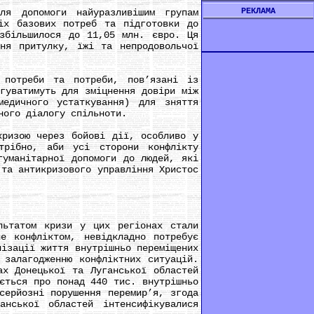
РЕКЛАМА
допомоги найуразливішим групам
іх базових потреб та підготовки до
 збільшилося до 11,05 млн. євро. Ця
ння притулку, їжі та непродовольчої
отреби та потреби, пов’язані із
гуватимуть для зміцнення довіри між
медичного устаткування) для зняття
ного діалогу спільноти.
ризою через бойові дії, особливо у
трібно, аби усі сторони конфлікту
гуманітарної допомоги до людей, які
 та антикризового управління Христос
ьтатом кризи у цих регіонах стали
не конфліктом, невідкладно потребує
лізації життя внутрішньо переміщених
 залагодженню конфліктних ситуацій.
ах Донецької та Луганської областей
ється про понад 440 тис. внутрішньо
серйозні порушення перемир’я, згода
нської областей інтенсифікувалися