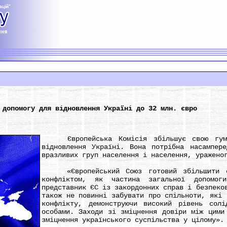
 допомогу для відновлення Україні до 32 млн. євро
Європейська Комісія збільшує свою гуман
відновлення Україні. Вона потрібна насампер
вразливих груп населення і населення, уражено
«Європейський Союз готовий збільшити сво
конфліктом, як частина загальної допомог
представник ЄС із закордонних справ і безпеко
також не повинні забувати про спільноти, які 
конфлікту, демонструючи високий рівень солі
особами. Заходи зі зміцнення довіри між цими
зміцнення українського суспільства у цілому».