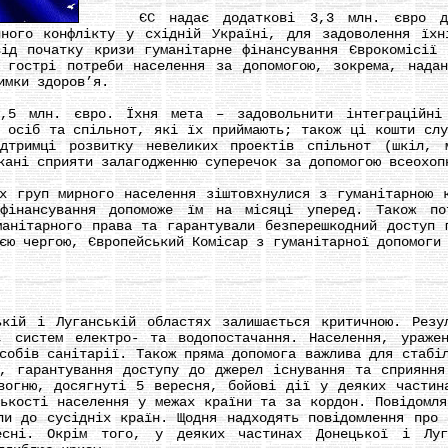
ЄС надає додаткові 3,3 млн. євро для 
нного конфлікту у східній Україні, для задоволення їхн
ід початку кризи гуманітарне фінансування Єврокомісії
 гострі потреби населення за допомогою, зокрема, нада
имки здоров’я.
млн. євро. Їхня мета – задовольнити інтеграційні п
х осіб та спільнот, які їх приймають; також ці кошти слу
дтримці розвитку невеликих проектів спільнот (шкіл, 
кані сприяти залагодженню суперечок за допомогою всеохоп
руп мирного населення зіштовхнулися з гуманітарною к
фінансування допоможе їм на місяці уперед. Також по
манітарного права та гарантували безперешкодний доступ 
єю чергою, Європейський Комісар з гуманітарної допомоги
 і Луганській областях залишається критичною. Резул
, систем електро- та водопостачання. Населення, ураже
собів санітарії. Також пряма допомога важлива для стабі
, гарантування доступу до джерел існування та сприяння
вогню, досягнуті 5 вересня, бойові дії у деяких частин
лькості населення у межах країни та за кордон. Повідомля
ли до сусідніх країн. Щодня надходять повідомлення про 
сні. Окрім того, у деяких частинах Донецької і Луга