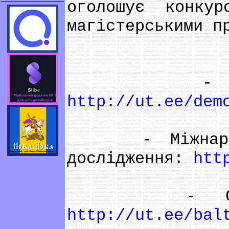
оголошує конку
магістерськими п
- Демокра
http://ut.ee/dem
- Міжнародні
дослідження:
htt
- Студії Б
http://ut.ee/bal