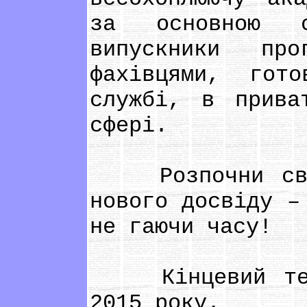
за основною с
випускники про
фахівцями, гот
службі, в прива
сфері.
Розпочни свій 
нового досвіду –
не гаючи часу!
Кінцевий термі
2015 року.