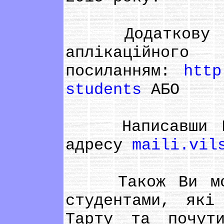
Додаткову інф
аплікаційног
посиланням:
http
students
АБО
Написавши Май
адресу
maili.vil
Також Ви может
студентами, які
Тарту та почут