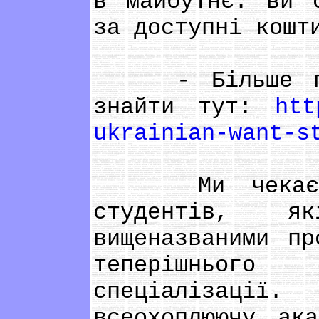
в майбутнє: ви 
за доступні кошт
- Більше прич
знайти тут:
htt
ukrainian-want-s
Ми чекаємо н
студентів, я
вищеназваними пр
теперішнього
спеціалізаці
всеохоплюючу ак