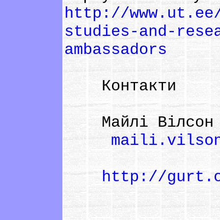
http://www.ut.ee
studies-and-rese
ambassadors
Контакти
Майлі Вілсон
maili.vilso
http://gurt.