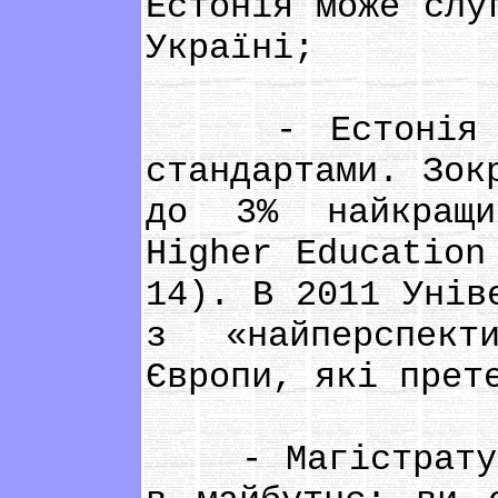
Естонія може слу
Україні;
- Естонія – к
стандартами. Зок
до 3% найкращи
Higher Education
14). В 2011 Унів
з «найперспект
Європи, які прет
- Магістратура