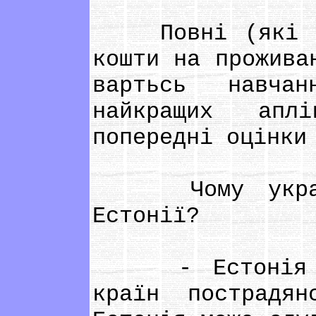
Повні (які пок
кошти на прожива
вартьсь навча
найкращих апл
попередні оцінки
Чому українц
Естонії?
- Естонія – н
країн пострадян