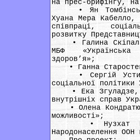
на прес-брифінгу, на
• Ян Томбінський
Хуана Мера Кабелло, 
співпраці, соціа
розвитку Представниц
• Галина Скіпальс
МБФ «Українська 
здоров’я»;
• Ганна Старостенк
• Сергій Устимен
соціальної політики 
• Ека Згуладзе, п
внутрішніх справ Укр
• Олена Кондратюк,
можливості»;
• Нузхат Ехсан
Народонаселення ООН 