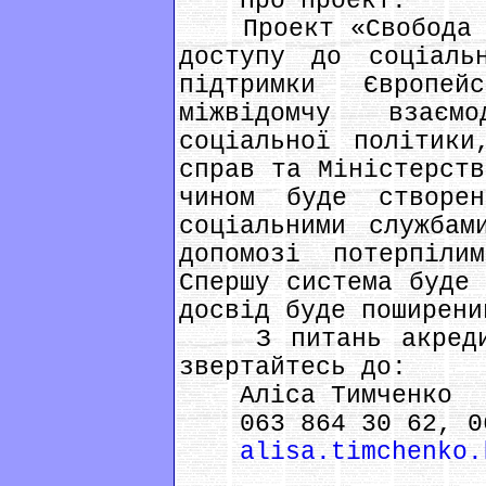
Про проект:
Проект «Свобода ві
доступу до соціаль
підтримки Європей
міжвідомчу взаєм
соціальної політики
справ та Міністерств
чином буде створе
соціальними службам
допомозі потерпіли
Спершу система буде 
досвід буде поширени
З питань акредита
звертайтесь до:
Аліса Тимченко
063 864 30 62, 06
alisa.timchenko.