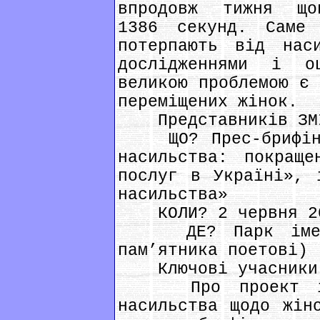
впродовж тижня щов
1386 секунд. Саме
потерпають від нас
дослідженнями і о
великою проблемою є 
переміщених жінок.
Представників ЗМІ 
ЩО? Прес-брифінг 
насильства: покраще
послуг в Україні», 
насильства»
КОЛИ? 2 червня 20
ДЕ? Парк імені 
пам’ятника поетові)
Ключові учасники
Про проект і си
насильства щодо жін