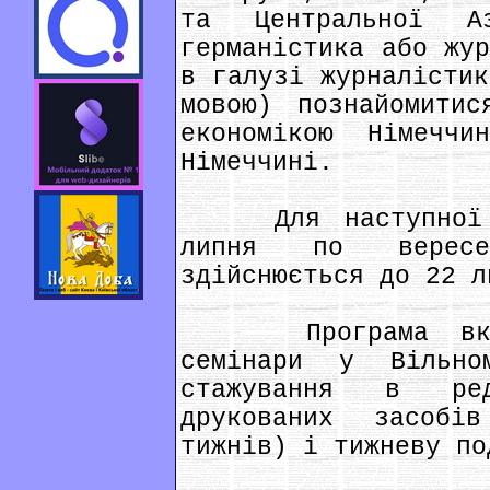
та Центральної А
германістика або жур
в галузі журналістик
мовою) познайомитис
економікою Німеч
Німеччині.
Для наступної пр
липня по вересе
здійснюється до 22 л
Програма включ
семінари у Вільно
стажування в ред
друкованих засобі
тижнів) і тижневу по