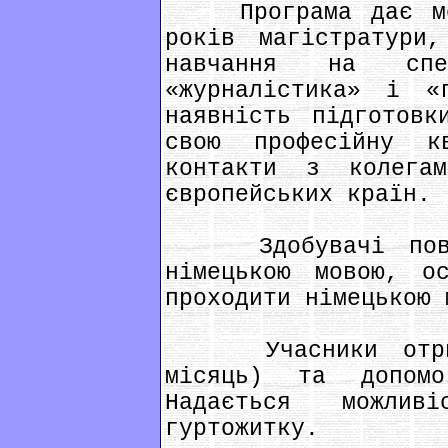
Програма дає мож
років магістратури
навчання на спе
«журналістика» і «г
наявність підготовк
свою професійну к
контакти з колега
європейських країн.
Здобувачі повинн
німецькою мовою, о
проходити німецькою 
Учасники отриму
місяць) та допом
Надається можли
гуртожитку.