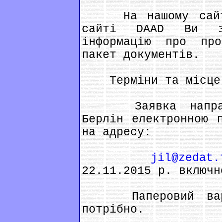
На нашому сайті 
сайті DAAD Ви зн
інформацію про пр
пакет документів.
Терміни та місце 
Заявка направля
Берлін електронною 
на адресу:
jil@zedat.
22.11.2015 р. включн
Паперовий варіа
потрібно.