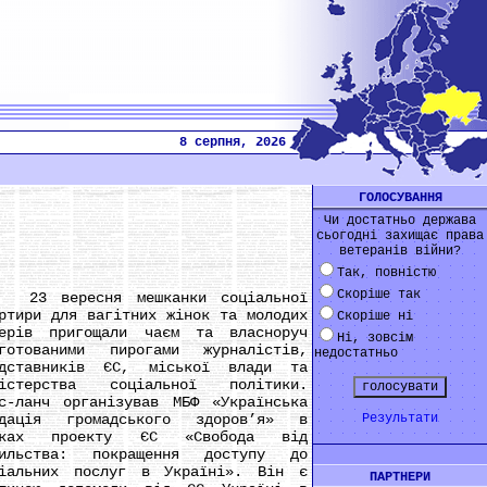
8 серпня, 2026
ГОЛОСУВАННЯ
Чи достатньо держава
сьогодні захищає права
ветеранів війни?
Так, повністю
Скоріше так
 вересня мешканки соціальної
ртири для вагітних жінок та молодих
Скоріше ні
терів пригощали чаєм та власноруч
Ні, зовсім
иготованими пирогами журналістів,
недостатньо
едставників ЄС, міської влади та
ністерства соціальної політики.
с-ланч організував МБФ «Українська
ндація громадського здоров’я» в
Результати
мках проекту ЄС «Свобода від
сильства: покращення доступу до
ціальних послуг в Україні». Він є
ПАРТНЕРИ