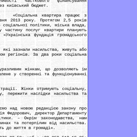
жливості часткового фінансування
ез київський бюджет.
оціальна квартира працює з
вня 2013 року. Протягом 2,5 років
о соціальної політики, міська влада,
у частину послуг квартири планують
 «Українська фундація громадського
 які зазнали насильства, живуть або
том регіонів. За два роки соціальна
разливим жінкам, що дозволяють їм
влене у створенні та функціонуванні
рації. Жінки отримують соціальну,
у, пережити наслідки насильства та
мо над новою редакцією закону про
ія Федорович, директор Департаменту
ітики. – Окрім законодавства, нам
винах та потерпілим від насильства.
ть до життя в громаді».