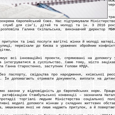
мо
чер
«С
тра
зокрема Європейський Союз. Нас підтримували Міністерств
х служб для сім’ї, дітей та молоді та ін. З 2016 рок
розповіла Галина Скіпальська, виконавчий директор МБФ
итулок та інші послуги вагітні жінки й молоді матері,
улиці, переїхали до Києва з уражених збройним конфлік
дітям.
 всі інноваційні проекти, спрямовані на допомогу у
а інтегруватися в суспільство. Саме тому, місто заціка
ла Ганна Старостенко, заступник Голови КМДА.
паспорту, свідоцтва про народження, київської реєст
у. Їм допомагають отримати документи, виплати на дитин
закони у відповідність до Європейських норм. Працює
, ратифікацією Стамбульської конвенції – зазначила Натал
протидії торгівлі людьми Міністерства соціальної пол
тивні моделі допомоги жінкам у складних життєвих обста
а, мешканкам якої не лише надають притулок, а й повертаю