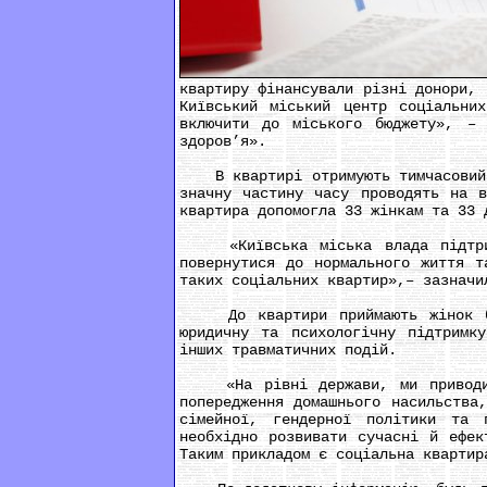
квартиру фінансували різні донори, 
Київський міський центр соціальни
включити до міського бюджету», – 
здоров’я».
В квартирі отримують тимчасовий пр
значну частину часу проводять на в
квартира допомогла 33 жінкам та 33 
«Київська міська влада підтримує
повернутися до нормального життя т
таких соціальних квартир»,– зазначи
До квартири приймають жінок без 
юридичну та психологічну підтримк
інших травматичних подій.
«На рівні держави, ми приводимо 
попередження домашнього насильства
сімейної, гендерної політики та 
необхідно розвивати сучасні й ефек
Таким прикладом є соціальна квартир