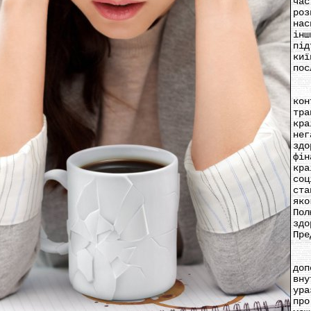
ча
ро
нас
ін
під
ки
пос
«Н
ко
тра
кр
не
здо
фі
кра
со
ста
яко
По
зд
Пре
Уч
до
вн
ура
пр