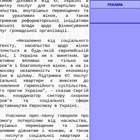
стиною допомоги від ЄС Україні в
РЕКЛАМА
звитку послуг для потерпілих від
ильства, внутрішньо переміщених та
ших уразливих жінок, а також
тримкою реформаторської ініціативи
ївської влади щодо фінансування
луг громадської організації.
езалежно від соціального
нтексту, насильство щодо жінок
пляється в будь-якій європейській
аїні, і Україна не є винятком. Це
гативно впливає не тільки на
ров’я і благополуччя жінок, а на їх
нансову незалежність та економіку
їни в цілому. Підтримка ЄС послуг
ціальної квартири є внеском до
новлення гармонійного суспільства,
го прагне Україна”, – сказав Сергій
люк, координатор сектору охорони
оров’я та соціальної сфери
дставництва Євросоюзу в Україні.
асники прес-ланчу говорили про
помогу потерпілим від насильства,
утрішньо переміщеним та іншим
зливим дівчатам і жінкам, а також
о послуги соціальної квартири і