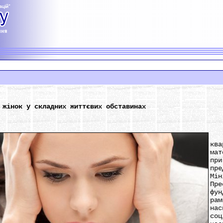
 жінок у складних життєвих обставинах
23
ква
ма
пр
пр
Мі
Пре
фу
ра
на
со