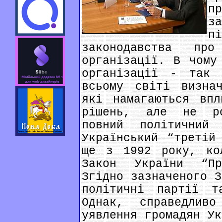
п
з
п
законодавства пр
організації. В чому
організації - так 
всьому світі визна
які намагаються впл
рішень, але не ро
повний політичний
Український “третій
ще з 1992 року, ко
Закон України “Пр
Згідно зазначеного З
політичні партії т
Однак, справедлив
уявлення громадян Ук