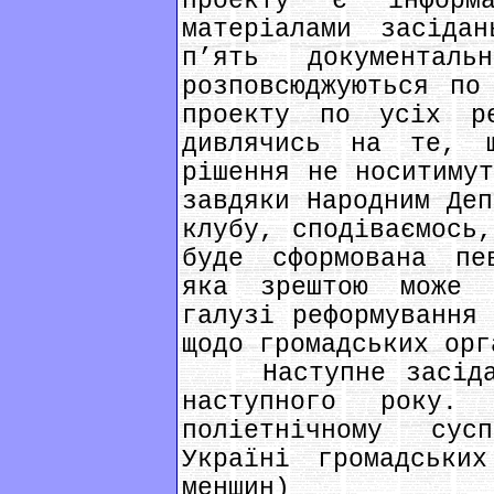
проекту є інформ
матеріалами засіда
п’ять документал
розповсюджуються по
проекту по усіх р
дивлячись на те, 
рішення не носитимут
завдяки Народним Деп
клубу, сподіваємось,
буде сформована пе
яка зрештою може 
галузі реформування 
щодо громадських орг
Наступне засіданн
наступного року.
поліетнічному сус
Україні громадських
меншин)