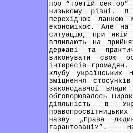
про “третій сектор” 
низькому рівні. В
перехідною ланкою 
економікою. Але на
ситуацію, при якій 
впливають на прийня
державі та практи
виконувати свою о
інтересів громадян. 
клубу українських 
зміцнення стосунків
законодавчої влади
обговорювалось широк
діяльність в Укр
правопросвітницьки
назву „Права люд
гарантовані?”. 