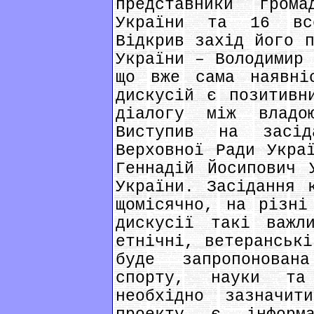
представники гром
України та 16 все
Відкрив захід його п
України – Володимир 
що вже сама наявні
дискусій є позитивн
діалогу між владо
Виступив на засі
Верховної Ради Укра
Геннадій Йосипович 
України. Засідання 
щомісячно, на різні
дискусії такі важл
етнічні, ветеранські
буде запропонован
спорту, науки та
необхідно зазначит