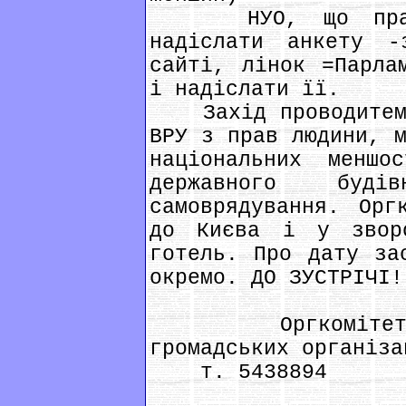
НУО, що працюю
надіслати анкету -
сайті, лінок =Парла
і надіслати її.
Захід проводитемет
ВРУ з прав людини, м
національних менш
державного буді
самоврядування. Орг
до Києва і у зворо
готель. Про дату за
окремо. ДО ЗУСТРІЧІ!
Оргкомітет „Па
громадських організа
т. 5438894