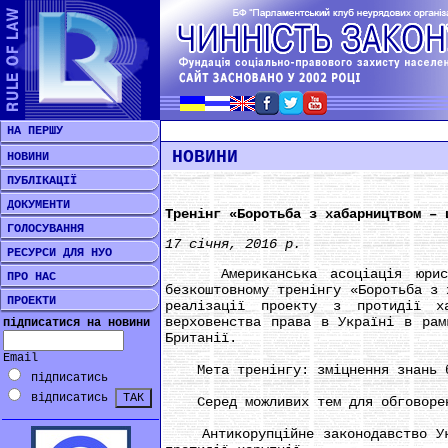
НА ПЕРШУ
НОВИНИ
НОВИНИ
ПУБЛІКАЦІЇ
ДОКУМЕНТИ
Тренінг «Боротьба з хабарництвом – 
ГОЛОСУВАННЯ
17 січня, 2016 р.
РЕСУРСИ ДЛЯ НУО
Американська асоціація юристів
ПРО НАС
безкоштовному тренінгу «Боротьба з 
ПРОЕКТИ
реалізації проекту з протидії х
верховенства права в Україні в рам
підписатися на новини
Британії.
Email
Мета тренінгу: зміцнення знань біз
підписатись
відписатись
Серед можливих тем для обговоре
Антикорупційне законодавство Укра