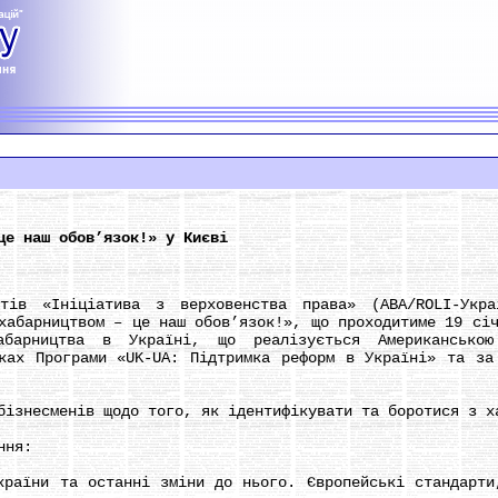
це наш обов’язок!» у Києві
 «Ініціатива з верховенства права» (ABA/ROLI-Украї
хабарництвом – це наш обов’язок!», що проходитиме 19 сі
абарництва в Україні, що реалізується Американською
ках Програми «UK-UA: Підтримка реформ в Україні» та за
несменів щодо того, як ідентифікувати та боротися з х
ння:
їни та останні зміни до нього. Європейські стандарти,