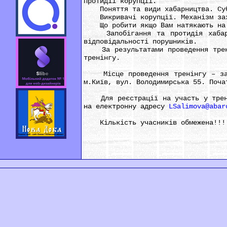
протидії корупції.
Поняття та види хабарництва. Суб’
Викривачі корупції. Механізм захи
Що робити якщо Вам натякають на н
Запобігання та протидія хабарниц
відповідальності порушників.
За результатами проведення тренін
тренінгу.
Місце проведення тренінгу – зала 
м.Київ, вул. Володимирська 55. Поча
Для реєстрації на участь у тренін
на електронну адресу
LSalimova@abar
Кількість учасників обмежена!!!