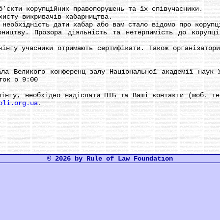
єкти корупційних правопорушень та їх співучасники.
сту викривачів хабарництва.
еобхідність дати хабар або вам стало відомо про корупц
тву. Прозора діяльність та нетерпимість до корупції
гу учасники отримають сертифікати. Також організатори 
Великого конференц-залу Національної академії наук У
ток о 9:00
гу, необхідно надіслати ПІБ та Ваші контакти (моб. тел
oli.org.ua
.
© 2026 by Rule of Law Foundation