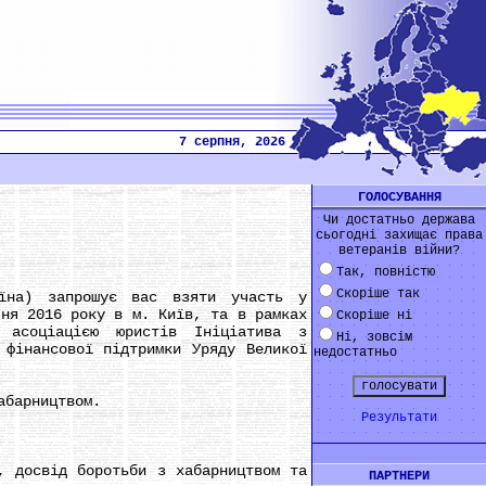
7 серпня, 2026
ГОЛОСУВАННЯ
Чи достатньо держава
сьогодні захищає права
ветеранів війни?
Так, повністю
Скоріше так
на) запрошує вас взяти участь у
чня 2016 року в м. Київ, та в рамках
Скоріше ні
 асоціацією юристів Ініціатива з
Ні, зовсім
 фінансової підтримки Уряду Великої
недостатньо
абарництвом.
Результати
 досвід боротьби з хабарництвом та
ПАРТНЕРИ