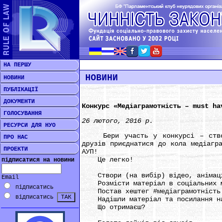
НА ПЕРШУ
НОВИНИ
НОВИНИ
ПУБЛІКАЦІЇ
ДОКУМЕНТИ
Конкурс «Медіаграмотність – must ha
ГОЛОСУВАННЯ
26 лютого, 2016 р.
РЕСУРСИ ДЛЯ НУО
Бери участь у конкурсі – створи 
ПРО НАС
друзів приєднатися до кола медіагр
ПРОЕКТИ
АУП!
Це легко!
підписатися на новини
Створи (на вибір) відео, анімацію
Email
Розмісти матеріал в соціальних ме
підписатись
Постав хештег #медіаграмотність
відписатись
Надішли матеріал та посилання н
Що отримаєш?