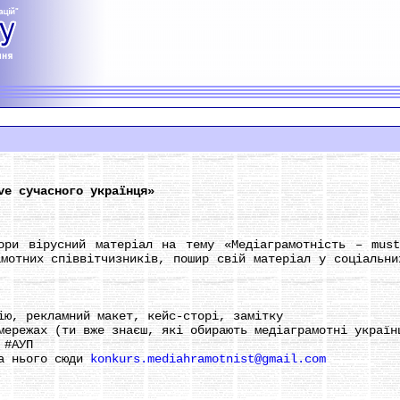
ve сучасного українця»
вірусний матеріал на тему «Медіаграмотність – must 
амотних співвітчизників, пошир свій матеріал у соціальни
, рекламний макет, кейс-сторі, замітку
режах (ти вже знаєш, які обирають медіаграмотні україн
 #АУП
а нього сюди
konkurs.mediahramotnist@gmail.com