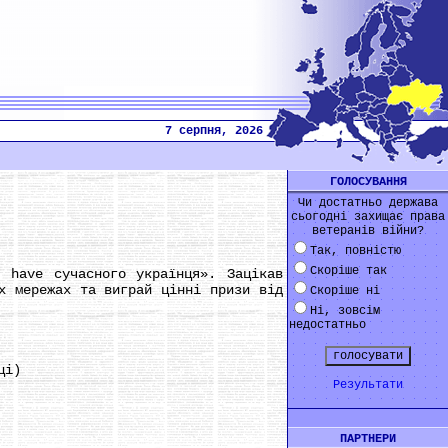
7 серпня, 2026
ГОЛОСУВАННЯ
Чи достатньо держава
сьогодні захищає права
ветеранів війни?
Так, повністю
Скоріше так
have сучасного українця». Зацікав
х мережах та виграй цінні призи від
Скоріше ні
Ні, зовсім
недостатньо
ці)
Результати
ПАРТНЕРИ