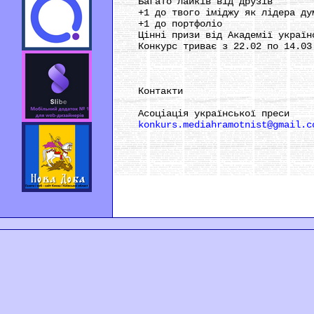
Багато лайків від друзів
+1 до твого іміджу як лідера ду
+1 до портфоліо
Цінні призи від Академії українс
Конкурс триває з 22.02 по 14.03!
Контакти
Асоціація української преси
konkurs.mediahramotnist@gmail.c