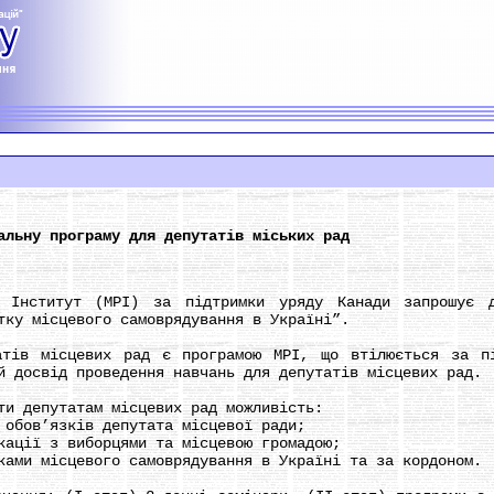
альну програму для депутатів міських рад
ститут (МРІ) за підтримки уряду Канади запрошує д
тку місцевого самоврядування в Україні”.
 місцевих рад є програмою МРІ, що втілюється за пі
й досвід проведення навчань для депутатів місцевих рад.
 депутатам місцевих рад можливість:
бов’язків депутата місцевої ради;
ції з виборцями та місцевою громадою;
ми місцевого самоврядування в Україні та за кордоном.