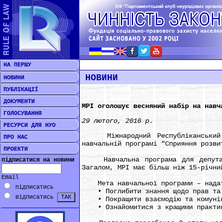
НА ПЕРШУ
НОВИНИ
НОВИНИ
ПУБЛІКАЦІЇ
ДОКУМЕНТИ
МРІ оголошує весняний набір на навч
ГОЛОСУВАННЯ
29 лютого, 2016 р.
РЕСУРСИ ДЛЯ НУО
Міжнародний Республіканський Ін
ПРО НАС
навчальній програмі “Сприяння розви
ПРОЕКТИ
Навчальна програма для депутатів
підписатися на новини
Загалом, МРІ має більш ніж 15-річни
Email
Мета навчальної програми – надати
підписатись
• Поглибити знання щодо прав та о
відписатись
• Покращити взаємодію та комуніка
• Ознайомитися з кращими практика