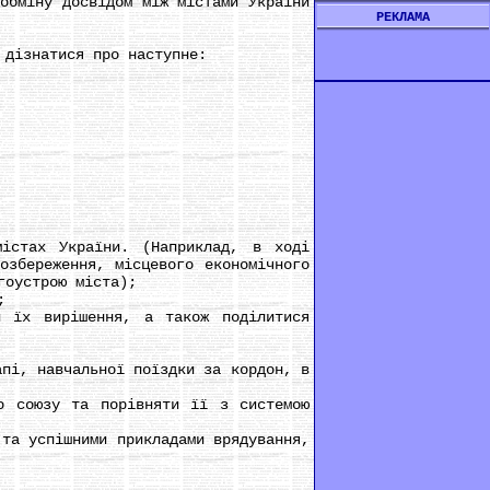
бміну досвідом між містами України
РЕКЛАМА
дізнатися про наступне:
стах України. (Наприклад, в ході
озбереження, місцевого економічного
гоустрою міста);
;
їх вирішення, а також поділитися
пі, навчальної поїздки за кордон, в
 союзу та порівняти її з системою
та успішними прикладами врядування,