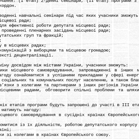
ння: (І етап) 2-денні семінари, (ІІ етап) програми з о
кордон.
енні навчальні семінари під час яких учасники зможуть 
сцевої ради;
я ефективної роботи депутата місцевої ради;
роведенні пленарних засідань місцевої ради;
атських груп та фракцій;
;
 в місцевих радах;
мунікацій з виборцями та місцевою громадою;
ксті децентралізації.
ну досвідом між містами України, учасники зможуть:
місцевого самоврядування, запровадженні в інших мі
агоду ознайомитися з успішними прикладами у сфері енерг
 соціальних та комунальних послуг населенню, а також бла
язки з колегами та партнерами з інших регіонів України
евими радами, обговорити спільні проблеми та шляхи 
 етапів програми будуть запрошені до участі в ІІІ ета
 матимуть нагоду:
вого самоврядування в сусідніх країнах Європейського
тися із їх діяльністю, роботою депутатського корпусу 
аїні;
 зі колегами в країнах Європейського союзу.