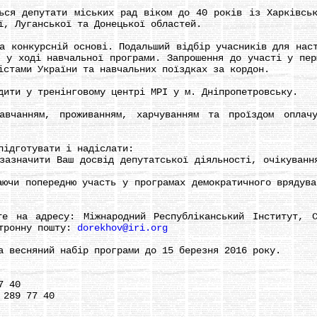
 депутати міських рад віком до 40 років із Харківсько
ї, Луганської та Донецької областей.
онкурсній основі. Подальший відбір учасників для наст
в у ході навчальної програми. Запрошення до участі у пер
істами України та навчальних поїздках за кордон.
ти у тренінговому центрі МРІ у м. Дніпропетровську.
ням, проживанням, харчуванням та проїздом оплачуют
ідготувати і надіслати:
начити Ваш досвід депутатської діяльності, очікування
и попередню участь у програмах демократичного врядуван
а адресу: Міжнародний Республіканський Інститут, С
ктронну пошту:
dorekhov@iri.org
весняний набір програми до 15 березня 2016 року.
7 40
289 77 40