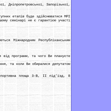
ї, Дніпропетровської, Запорізької,
упних етапів буде здійснюватися МРІ
шому семінарі не є гарантією участі
ься Міжнародним Республіканським
 від програми, та чого Ви плануєте
ня, та коли Ви обиралися депутатом
портивна площа 3-В, ІІ під’їзд, 8