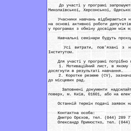
До участі у програмі запрошуються
Миколаївської, Херсонської, Одесько
Учасники навчань відбираються на к
на основі активної роботи депутаті
у програмах з обміну досвідом між м
Навчальні семінари будуть проходи
Усі витрати, пов’язані з навчан
Інститутом.
Для участі у програмі потрібно п
1. Мотиваційний лист, в якому заз
досягнути в результаті навчання.
2. Коротке резюме (CV), зазначаюч
до місцевих рад.
Заповнені документи надсилайте н
поверх, м. Київ, 01601, або на еле
Останній термін подачі заявок на 
Контактна особа:
Дмитро Орєхов, тел. (044) 289 7
Олександр Примостко, тел. (044) 