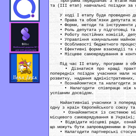
Програма передбачає 3 етапи навча
та (ІІІ етап) навчальні поїздки за 
У ході І етапу буде проведено двод
• Права та обов’язки депутата мі
• Форми, методи та інструменти дл
• Роль депутата у підготовці та п
• Роботу постійних комісій, депут
• Управління комунальним майном
• Особливості бюджетного процесу
• Ефективні форми взаємодії та ко
• Місцеве самоврядування в конте
Під час ІІ етапу, програми з обмі
• Дізнатися про кращі практики 
попередніх поїздок учасники мали н
розвитку, надання адміністративних,
• Познайомитися та налагодити зв’
• Налагодити співпрацю між місц
успішним досвідом.
Найактивніші учасники з попередніх
одну з країн Європейського союзу та
• Ознайомитися із системою місце
місцевого самоврядування в Україні;
• Відвідати місцеві ради, ознайоми
що можуть бути запровадженими в Укр
• Налагодити партнерські стосунки