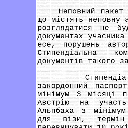
Неповний пакет до
що містять неповну 
розглядатися не б
документах учасника
есе, порушень авто
Стипендіальна ко
документів такого з
Стипендіат по
закордонний паспор
мінімум 3 місяці п
Австрію на участь
Альпбаха з мінімум
для візи, термі
перевищувати 10 рок