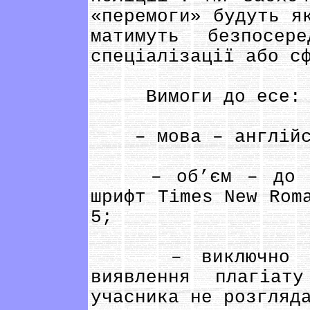
«перемоги» будуть я
матимуть безпосер
спеціалізації або с
Вимоги до есе:
– мова – англійс
– об’єм – до 3 с
шрифт Times New Rom
5;
– виключно авт
виявлення плагіат
учасника не розгляд