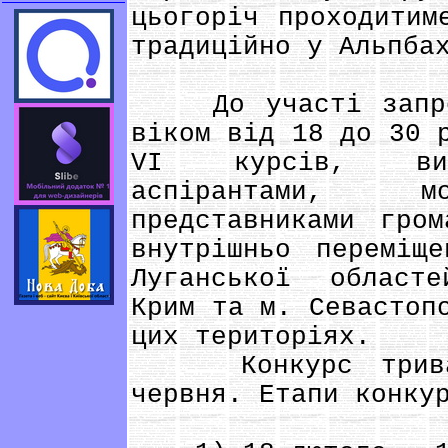
цьогоріч проходитим
традиційно у Альпба
До участі запрошу
віком від 18 до 30 
VI курсів, випу
аспірантами, мо
представниками гро
внутрішньо переміщ
Луганської област
Крим та м. Севастоп
цих територіях.
Конкурс триват
червня. Етапи конку