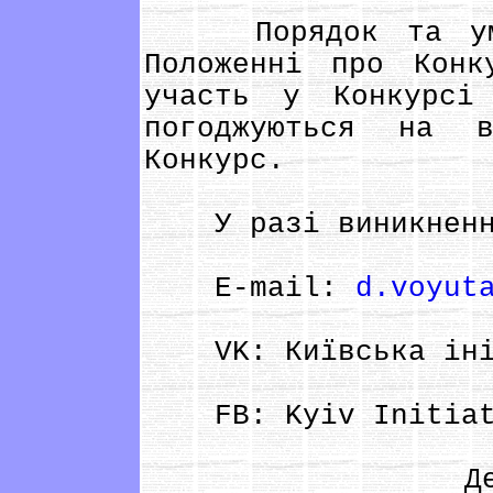
Порядок та умов
Положенні про Конк
участь у Конкурсі
погоджуються на 
Конкурс.
У разі виникнення
E-mail:
d.voyut
VK: Київська ініці
FB: Kyiv Initiati
Деталі з