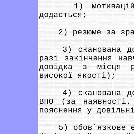
1) мотиваційни
додається;
2) резюме за зраз
3) сканована дові
разі закінчення нав
довідка з місця р
високої якості);
4) сканована дові
ВПО (за наявності
пояснення у довільн
5) обов`язкове ес