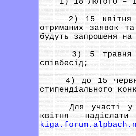
1) 18 лютого – 15 
2) 15 квітня – 
отриманих заявок та
будуть запрошеня на
3) 5 травня – 
співбесід;
4) до 15 червня 
стипендіального кон
Для участі у ко
квітня надіслат
kiga.forum.alpbach.