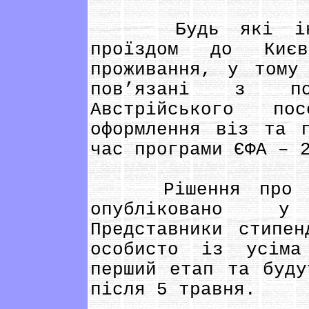
Будь які інші 
проїздом до Ки
проживання, у тому
пов’язані з по
Австрійського п
оформлення віз та 
час програми ЄФА – 
Рішення про зап
опубліковано у
Представники стипен
особисто із усіма
перший етап та буду
після 5 травня.