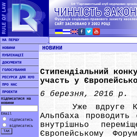
НА ПЕРШУ
НОВИНИ
НОВИНИ
ПУБЛІКАЦІЇ
ДОКУМЕНТИ
Стипендіальний конк
ГОЛОСУВАННЯ
РЕСУРСИ ДЛЯ НУО
участь у Європейськ
ПРО НАС
6 березня, 2016 р.
ПРОЕКТИ
підписатися на
новини
Уже вдруге Київ
Email
Альпбаха проводить 
підписатись
внутрішньо перем
відписатись
Європейському Фор