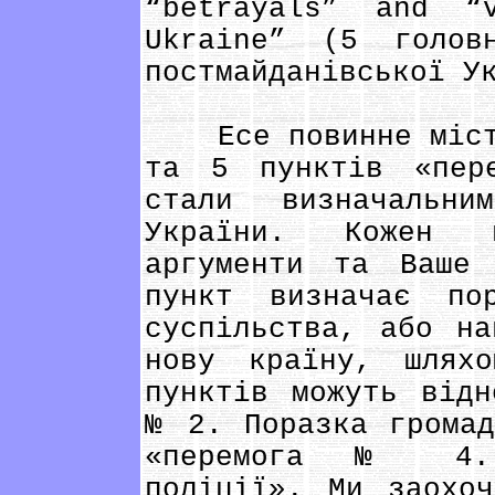
“betrayals” and “
Ukraine” (5 голов
постмайданівської У
Есе повинне місти
та 5 пунктів «пер
стали визначальни
України. Кожен 
аргументи та Ваше
пункт визначає по
суспільства, або на
нову країну, шлях
пунктів можуть відн
№ 2. Поразка громад
«перемога № 4. 
поліції». Ми заохо