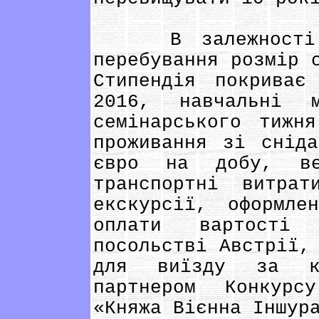
В залежності ві
перебування розмір 
Стипендія покрива
2016, навчальні м
семінарського тижн
проживання зі снід
євро на добу, ве
транспортні витра
екскурсії, оформле
оплати вартості
посольстві Австрії,
для виїзду за ко
партнером Конкурс
«Княжа Вієнна Іншур