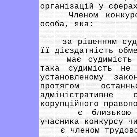
організацій у сфера
Членом конкурсно
особа, яка:
за рішенням суду 
її дієздатність обм
має судимість за
така судимість не
установленому зак
протягом останн
адміністративне
корупційного правоп
є близькою осо
учасника конкурсу ч
є членом трудовог