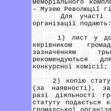
меморіального компл
– Музею Революції г
Для участі в же
організації подають
1) лист у довіл
керівником грома
зазначенням тр
рекомендуються д
конкурсної комісії;
2) копію статуту 
(за наявності), з
разі діяльності гр
статуту подається к
громадської організ