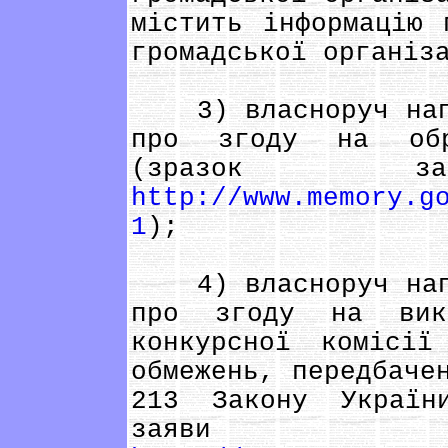
містить інформацію 
громадської організ
3) власноруч напи
про згоду на обр
(зразок
http://www.memory.g
1
);
4) власноруч напи
про згоду на вико
конкурсної комісі
обмежень, передбаче
213 Закону Україн
зая