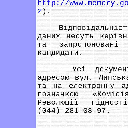
http://www.memory.g
2
).
Відповідальність 
даних несуть керівн
та запропоновані 
кандидати.
Усі документи 
адресою вул. Липськ
та на електронну 
позначкою «Коміс
Революції гідност
(044) 281-08-97.