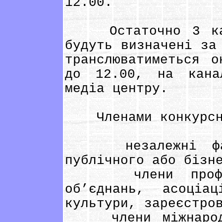
12.00.
Остаточно 3 канд
будуть визначені за
транслюватиметься 
до 12.00, на кана
медіа центру.
Членами конкурсно
незалежні фахі
публічного або бізн
члени професій
об’єднань, асоціа
культури, зареєстро
члени міжнародни