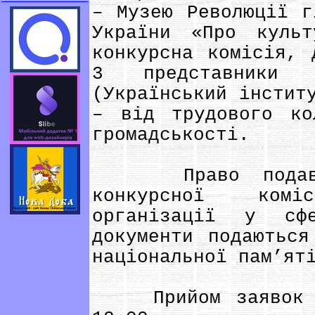
– Музею Революції г
України «Про культ
конкурсна комісія, 
3 представники 
(Український інстит
– від трудового к
громадськості.
Право подавати
конкурсної ком
організації у сфе
документи подаються
національної пам’ят
Прийом заявок за