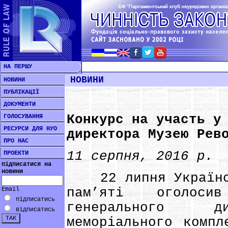
НА ПЕРШУ
НОВИНИ
НОВИНИ
ПУБЛІКАЦІЇ
ДОКУМЕНТИ
Конкурс на участь у
ГОЛОСУВАННЯ
РЕСУРСИ ДЛЯ НУО
директора Музею Рев
ПРО НАС
11 серпня, 2016 р.
ПРОЕКТИ
підписатися на
новини
22 липня Українсь
Email
пам’яті оголос
підписатись
генерального ди
відписатись
меморіального компл