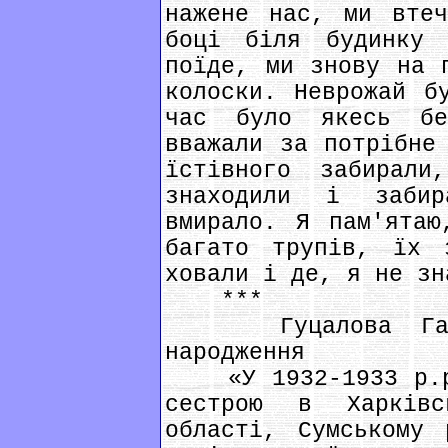
нажене нас, ми втеч
боці біля будинку 
поїде, ми знову на 
колоски. Неврожай б
час було якесь б
вважали за потрібне
їстівного забирал
знаходили і заби
вмирало. Я пам'ятаю
багато трупів, їх 
ховали і де, я не зн
***
Гуцалова Ганна
народження
«У 1932-1933 р.р.
сестрою в Харків
області, Сумському 