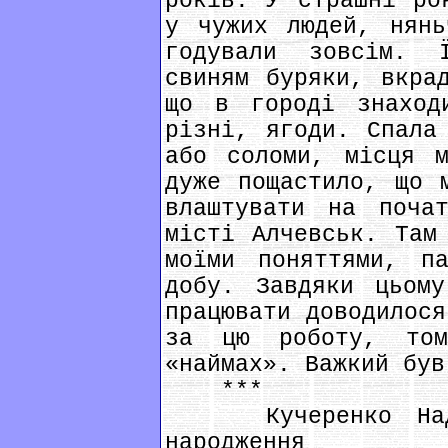
років. У страшні ро
у чужих людей, нянь
годували зовсім. 
свиням буряки, вкра
що в городі знаход
різні, ягоди. Спала
або соломи, місця 
дуже пощастило, що 
влаштувати на поча
місті Алчевськ. Там
моїми поняттями, п
добу. Завдяки цьом
працювати доводилося
за цю роботу, то
«наймах». Важкий був
***
Кучеренко Надія
народження