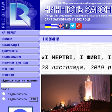
НА ПЕРШУ
НОВИНИ
НОВИНИ
ПУБЛІКАЦІЇ
ДОКУМЕНТИ
«І МЕРТВІ, І ЖИВІ, І
ГОЛОСУВАННЯ
РЕСУРСИ ДЛЯ НУО
23 листопада, 2019 р
ПРО НАС
ПРОЕКТИ
підписатися на новини
Email
підписатись
відписатись