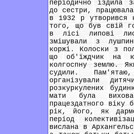
періодично їздила з
до сестри, працювала
в 1932 р утворився 
того, що був свій г
в лісі липові ли
змішували з лушпи
коржі. Колоски з по
що об'їждчик на к
колгоспну землю. Я
судили. Пам'ята
організували дит
розкуркулених будин
мати була вихов
працездатного віку б
рік, його, як дарм
період колективіз
вислана в Архангельс