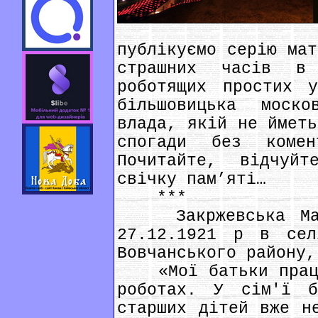
публікуємо серію мат
страшних часів в
роботящих простих у
більшовицька моско
влада, якій не йметь
спогади без коме
Почитайте, відчуй
свічку пам’яті…
***
Закржевська Марі
27.12.1921 р в сел
Вовчанського району,
«Мої батьки працюв
роботах. У сім'ї б
старших дітей вже н