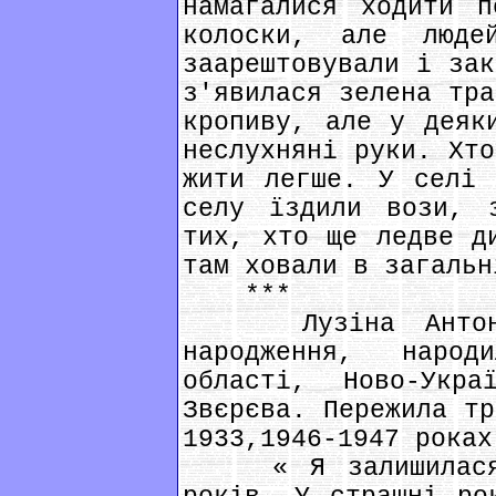
намагалися ходити п
колоски, але люд
заарештовували і зак
з'явилася зелена тра
кропиву, але у деяк
неслухняні руки. Хто
жити легше. У селі 
селу їздили вози, 
тих, хто ще ледве д
там ховали в загальн
***
Лузіна Антоніна
народження, народ
області, Ново-Укр
Звєрєва. Пережила тр
1933,1946-1947 роках
« Я залишилася к