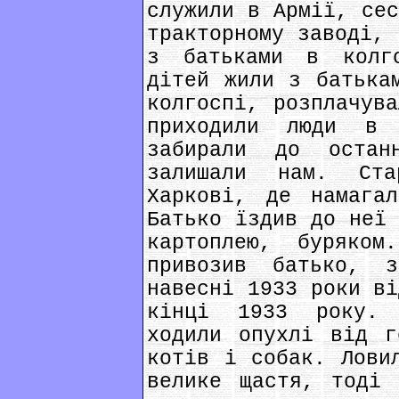
служили в Армії, сес
тракторному заводі, 
з батьками в колг
дітей жили з батька
колгоспі, розплачува
приходили люди в
забирали до остан
залишали нам. Ст
Харкові, де намага
Батько їздив до неї 
картоплею, буряко
привозив батько, 
навесні 1933 роки ві
кінці 1933 року. 
ходили опухлі від г
котів і собак. Лови
велике щастя, тоді 