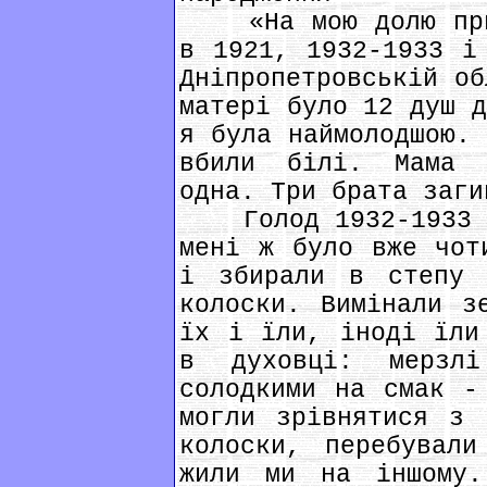
«На мою долю прип
в 1921, 1932-1933 і
Дніпропетровській об
матері було 12 душ д
я була наймолодшою. 
вбили білі. Мама 
одна. Три брата заги
Голод 1932-1933 ро
мені ж було вже чот
і збирали в степу 
колоски. Вимінали з
їх і їли, іноді їли
в духовці: мерзл
солодкими на смак -
могли зрівнятися з 
колоски, перебувал
жили ми на іншому.