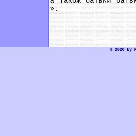
а також батьки бать
».
© 2026 by 