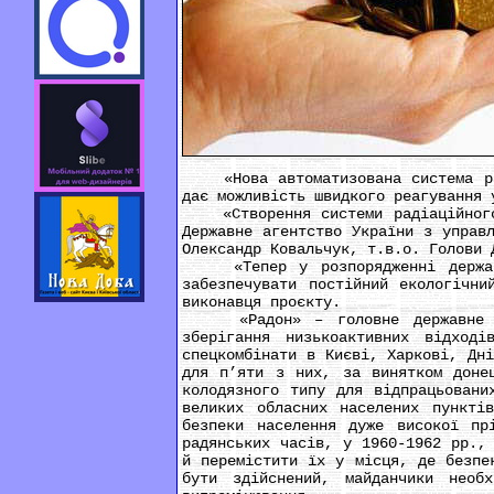
«Нова автоматизована система раді
дає можливість швидкого реагування 
«Створення системи радіаційного м
Державне агентство України з управ
Олександр Ковальчук, т.в.о. Голови 
«Тепер у розпорядженні державних
забезпечувати постійний екологічни
виконавця проєкту.
«Радон» – головне державне підп
зберігання низькоактивних відход
спецкомбінати в Києві, Харкові, Дн
для п’яти з них, за винятком донец
колодязного типу для відпрацьовани
великих обласних населених пункті
безпеки населення дуже високої пр
радянських часів, у 1960-1962 рр.,
й перемістити їх у місця, де безпе
бути здійснений, майданчики необ