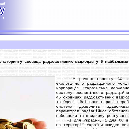
оніторингу сховища радіоактивних відходів у 5 найбільших
У рамках проєкту ЄС «Інте
екологічного радіаційного моні
корпорації «Українське державн
систему екологічного радіаційн
45 сховищах радіоактивних відхо
та Одесі. Всі вони наразі переб
система дозволить здійснюв
параметрів радіаційної обстанов
небезпеки та швидкому реагуванн
«І для України, і для ЄС вкр
на території України швидко вия