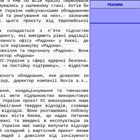
ня з РАВ по всій країні перебували
РЕКЛАМА
мувались у належному стані. Хотів би
я України найсучаснішим обладнанням
ій та реагування на них»,- зазначив
к цього проєкту від Європейської
кладається з п’яти підсистем
орингу, які вимірюють рівні радіації
ловного офісу «Радона» у Києві, де
ться керівництву «Радона».
вкілля та персоналу «Радона». Вона
ектор «Радона»
С-України у сфері ядерної безпеки.
 за постійну підтримку», - відмітив
сного обладнання, яке дозволяє їм
азур, директор компанії Nuvia a.s.,
ня, кондиціонування та тимчасове
єї мети підприємство використовує
 України проєкт ЄС виконувався лише
берігання твердих відходів, сховища
 відходів. Вони розташовані поблизу
ежах міста Києва, що надає питанню
овані та введені в експлуатацію за
 Україна має намір вилучити відходи
й складний і вартісний проєкт зможе
 людей і довкілля від іонізуючого