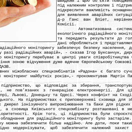
швидким і щоб об'єкти поводжен
під належним контролем і підтри
підкреслити важливість оснащенн
для виявлення аварійних ситуац
д-р Ганс ван Вліет, керівни
Комісії.
Автоматизована система с
екологічного радіаційного моніт
та передають результати до го
дані обробляються і представляю
аційного моніторингу забезпечує безпеку населення, до
у разі радіаційних аварій», - сказав Ігор Буксанчук, дир
оніторингу перебуває в центрі уваги співробітництва Є
ління зоною відчуження дуже вдячне Європейському Союзові
ДАЗВ.
 міжобласних спецкомбінатів «Радона» є багато суча
й моніторинг майбутніх років»,- прокоментував Мартін П
риємство, що відповідає за збирання, транспортуван
ів, не пов’язаних з генерацією електроенергії. Для ці
іпрі, Львові, Донецьку та Одесі. Через конфлікт на Сході
ького. На підприємствах є приповерхневі сховища для з
х джерел іонізуючого випромінювання та баки для рідких
в, а сховища Київського спецкомбінату розташовані в м
іоритетності. Крім того, ці підприємства були спроєкт
 обладнання для радіаційного моніторингу було застаріле.
ку можна забезпечити більш надійно. Але доти, поки таки
хідно модернізувати, щоб забезпечити належний захист