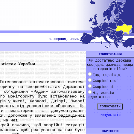
6 серпня, 2026
ГОЛОСУВАННЯ
Чи достатньо держава
 містах України
сьогодні захищає права
ветеранів війни?
Так, повністю
Скоріше так
грована автоматизована система
торингу на спецкомбінатах Державної
Скоріше ні
е об’єднання «Радон» автоматизовану
Ні, зовсім
ого моніторингу було встановлено на
недостатньо
дів у Києві, Харкові, Дніпрі, Львові
увають під управлінням «Радону». Ця
ати моніторинг і документування
ки, допоможе у виявленні радіаційної
Результати
і на неї.
ай важливо, щоб аварійні ситуації
влялись, щоб реагування на них було
ПАРТНЕРИ