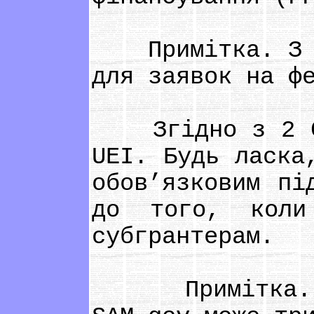
Примітка. З кв
для заявок на ф
Згідно з 2 CFR
UEI. Будь ласка
обов’язковим пі
до того, коли
субгрантерам.
Примітка. Про