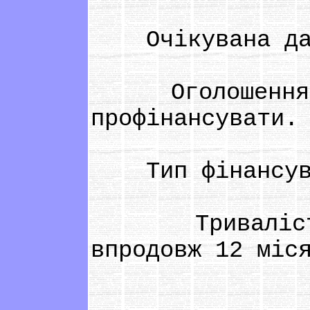
Очікувана дата
Оголошення ць
профінансувати.
Тип фінансува
Тривалість п
впродовж 12 міс