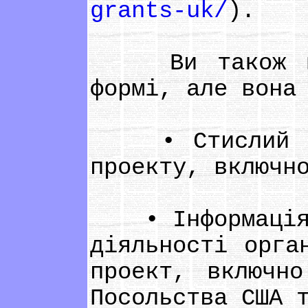
grants-uk/
).
Ви також може
формі, але вона
• Стислий опис
проекту, включн
• Інформація п
діяльності орга
проект, включн
Посольства США 