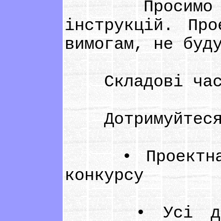
Просимо уваж
інструкцій. Про
вимогам, не буд
Складові части
Дотримуйтеся 
• Проектна за
конкурсу
• Усі докуме