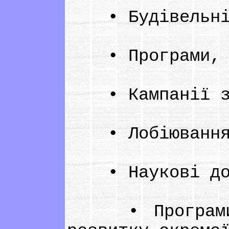
• Будівельні 
• Програми, що
• Кампанії зі 
• Лобіювання к
• Наукові дос
• Програми, п