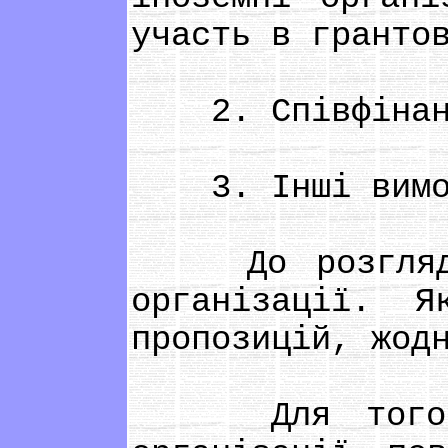
участь в гранто
2. Співфінансу
3. Інші вимоги
До розгляду п
організації. Я
пропозицій, жод
Для того, що