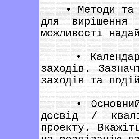
• Методи та ди
для вирішення 
можливості нада
• Календар за
заходів. Зазнач
заходів та поді
• Основний пе
досвід / квалі
проекту. Вкажіт