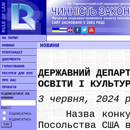
НА ПЕРШУ
НОВИНИ
НОВИНИ
ПУБЛІКАЦІЇ
ДОКУМЕНТИ
ГОЛОСУВАННЯ
ДЕРЖАВНИЙ ДЕПАР
РЕСУРСИ ДЛЯ НУО
ПРО НАС
ОСВІТИ І КУЛЬТУ
ПРОЕКТИ
підписатися на
3 червня, 2024 
новини
Email
Назва конкурсу
підписатись
відписатись
Посольства США 