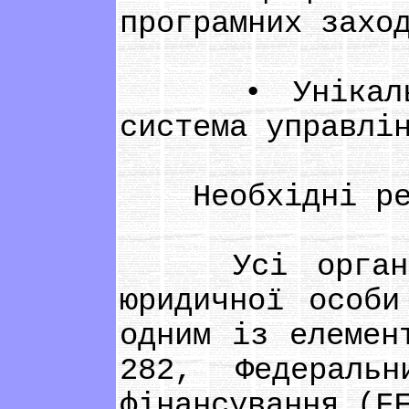
програмних захо
• Унікальний 
система управлі
Необхідні реє
Усі організац
юридичної особи
одним із елемен
282, Федераль
фінансування (F