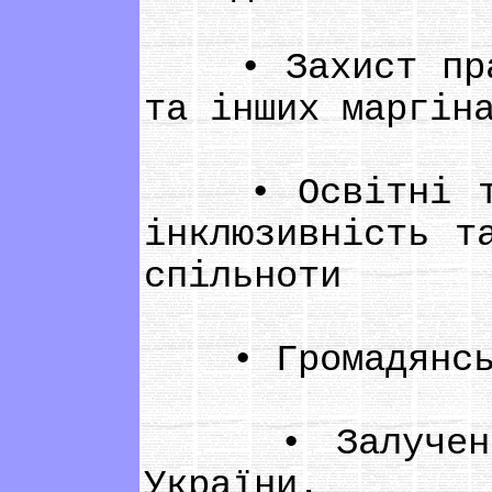
• Захист прав 
та інших маргін
• Освітні та п
інклюзивність т
спільноти
• Громадянське
• Залучення м
України.