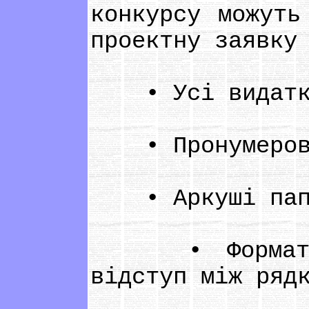
конкурсу можуть
проектну заявку
• Усі видатки 
• Пронумерова
• Аркуші папе
• Форматуванн
відступ між ряд