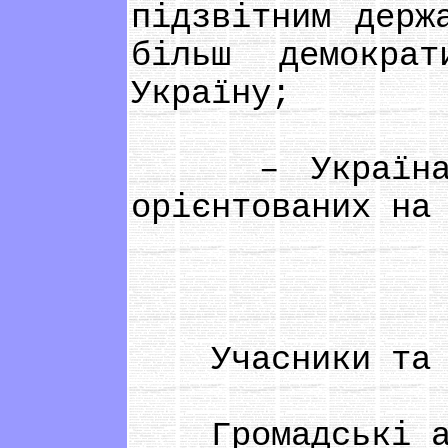
підзвітним держ
більш демократ
Україну;
– Україна при
орієнтованих на
Учасники та ц
Громадські акт