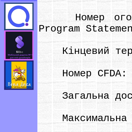
Номер оголоше
Program Stateme
Кінцевий термі
Номер CFDA: 
Загальна досту
Максимальна су