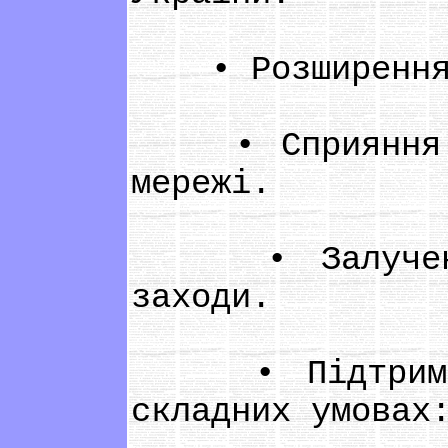
• Розширення е
• Сприяння зал
мережі.
• Залучення м
заходи.
• Підтримка у
складних умовах