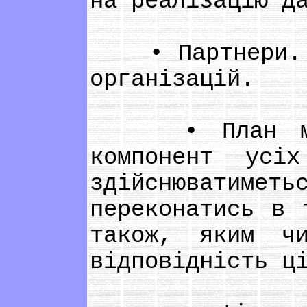
на реалізацію д
• Партнери. Вк
організацій.
• План моніт
компонент усі
здійснюватиме
переконатись в 
також, яким чи
відповідність ц