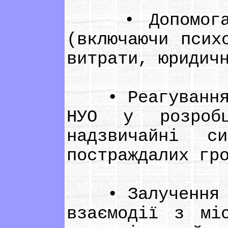
• Допомога НУ
(включаючи псих
витрати, юридич
• Реагування н
НУО у розробц
надзвичайні с
постраждалих гр
• Залучення гр
взаємодії з мі