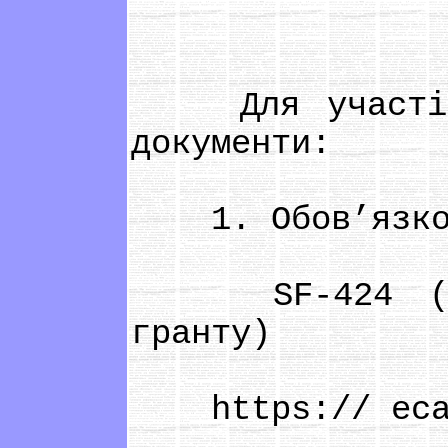
Для участі в 
документи:
1. Обов’язкові
SF-424 (Заява
гранту)
https:// eca.s