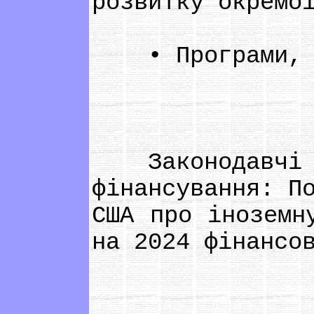
розвитку окремо
• Програми, як
Законодавчі пі
фінансування: П
США про іноземн
на 2024 фінансо