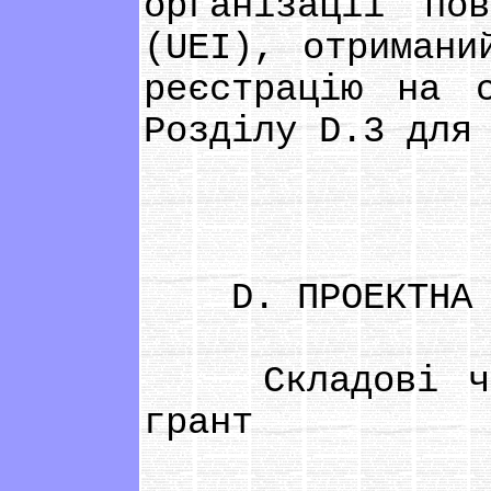
організації по
(UEI), отримани
реєстрацію на 
Розділу D.3 для
D. ПРОЕКТНА ЗА
Складові част
грант