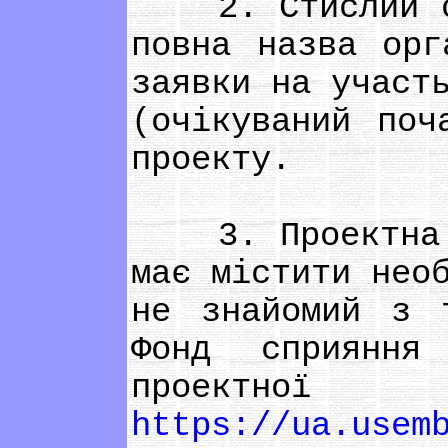
2. Стислий опи
повна назва орг
заявки на участ
(очікуваний поч
проекту.
3. Проектна за
має містити нео
не знайомий з 
Фонд сприяння
проектної
https://ua.usem