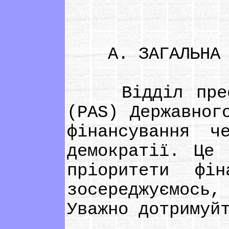
А. ЗАГАЛЬНА І
Відділ преси,
(PAS) Державног
фінансування ч
демократії. Це 
пріоритети фі
зосереджуємось,
Уважно дотримуй