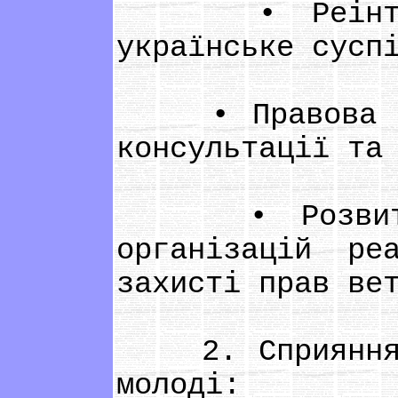
• Реінтеграц
українське сусп
• Правова осв
консультації та
• Розвиток ін
організацій ре
захисті прав ве
2. Сприяння гр
молоді: