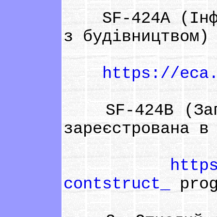
SF-424A (Інфор
з будівництвом)
https://eca
SF-424B (Запов
зареєстрована в
http
contstruct_
prog