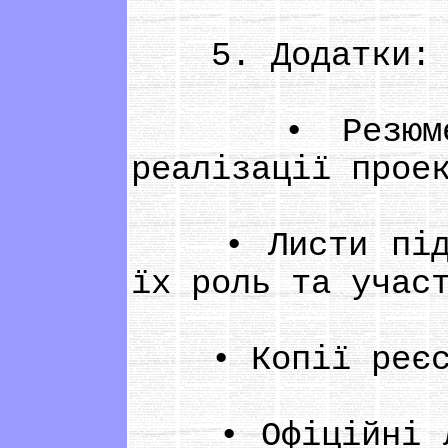
5. Додатки:
• Резюме осн
реалізації прое
• Листи підтри
їх роль та учас
• Копії реєстр
• Офіційні лис