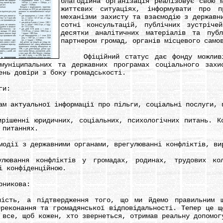
благодійна організація реалізовує свою 
життєвих ситуаціях, інформувати про п
механізми захисту та взаємодію з державн
сотні консультацій, публічних зустрічей
десятки аналітичних матеріалів та пуб
партнером громад, органів місцевого само
Офіційний статус дає фонду можливіс
муніципальних та державних програмах соціального захи
ень довіри з боку громадськості.
ги:
актуальної інформації про пільги, соціальні послуги, п
енні юридичних, соціальних, психологічних питань. Ко
 питаннях.
ії з державними органами, врегулюванні конфліктів, вир
ння конфліктів у громадах, родинах, трудових коле
і конфіденційною.
никова:
, а підтвердження того, що ми йдемо правильним шл
ереконання та громадянської відповідальності. Тепер це щ
 все, щоб кожен, хто звернеться, отримав реальну допомог