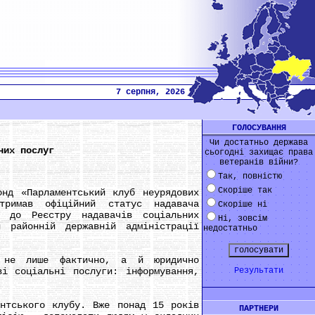
7 серпня, 2026
ГОЛОСУВАННЯ
Чи достатньо держава
них послуг
сьогодні захищає права
ветеранів війни?
Так, повністю
Скоріше так
 «Парламентський клуб неурядових
тримав офіційний статус надавача
Скоріше ні
о до Реєстру надавачів соціальних
Ні, зовсім
 районній державній адміністрації
недостатньо
 лише фактично, а й юридично
ві соціальні послуги: інформування,
Результати
ського клубу. Вже понад 15 років
ПАРТНЕРИ