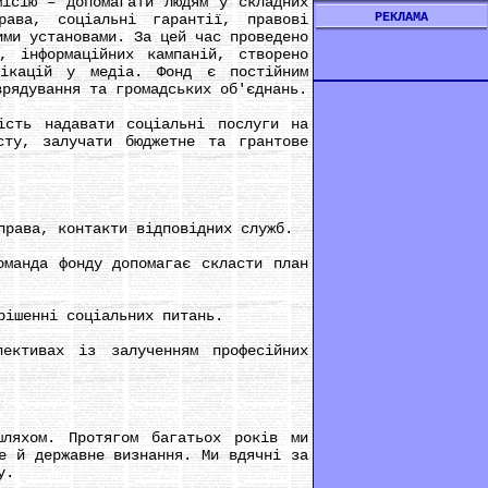
місію – допомагати людям у складних
РЕКЛАМА
рава, соціальні гарантії, правові
ими установами. За цей час проведено
, інформаційних кампаній, створено
лікацій у медіа. Фонд є постійним
врядування та громадських об'єднань.
ть надавати соціальні послуги на
сту, залучати бюджетне та грантове
рава, контакти відповідних служб.
манда фонду допомагає скласти план
ішенні соціальних питань.
ктивах із залученням професійних
яхом. Протягом багатьох років ми
е й державне визнання. Ми вдячні за
у.