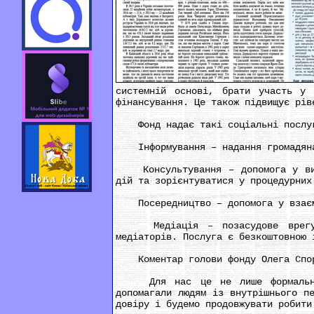
системній основі, брати участь у 
фінансування. Це також підвищує рів
Фонд надає такі соціальні послу
Інформування – надання громадянам 
Консультування – допомога у виріш
дій та зорієнтуватися у процедурних
Посередництво – допомога у взаємод
Медіація – позасудове врегулюва
медіаторів. Послуга є безкоштовною 
Коментар голови фонду Олега Спор
Для нас це не лише формальність
допомагали людям із внутрішнього п
довіру і будемо продовжувати робити