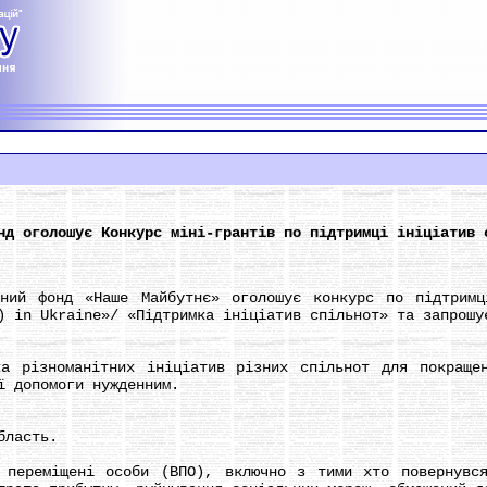
нд оголошує Конкурс міні-грантів по підтримці ініціатив 
 фонд «Наше Майбутнє» оголошує конкурс по підтримці
) in Ukraine»/ «Підтримка ініціатив спільнот» та запрошу
ізноманітних ініціатив різних спільнот для покращен
ї допомоги нужденним.
ласть.
реміщені особи (ВПО), включно з тими хто повернувся 