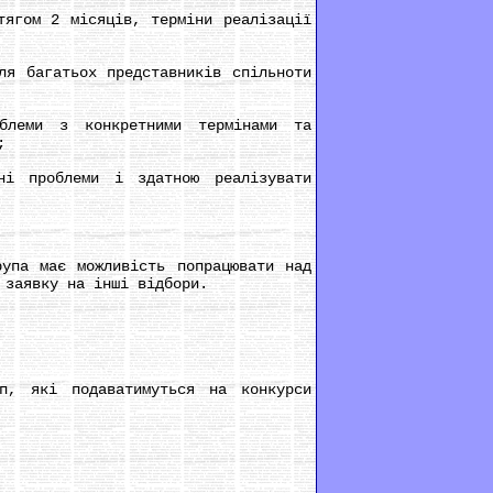
ягом 2 місяців, терміни реалізації
я багатьох представників спільноти
леми з конкретними термінами та
;
 проблеми і здатною реалізувати
па має можливість попрацювати над
 заявку на інші відбори.
, які подаватимуться на конкурси