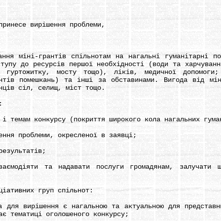
инесе вирішення проблеми,
я міні-грантів спільнотам на нагальні гуманітарні пот
ступу до ресурсів першої необхідності (води та харчуванн
, гуртожитку, мосту тощо), ліків, медичної допомоги;
нтів помешкань) та інші за обставинами. Вигода від мі
нців сіл, селищ, міст тощо.
:
темам конкурсу (покриття широкого кола нагальних гуман
ня проблеми, окресленої в заявці;
езультатів;
одіяти та надавати послуги громадянам, залучати ши
ативних груп спільнот:
ля вирішення є нагальною та актуальною для представни
ає тематиці оголошеного конкурсу;