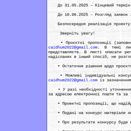
До 31.05.2025 – Кінцевий термін 
До 10.06.2025 – Розгляд заявок і 
Безпосередня реалізація проекту до
Зверніть увагу!
• Проєктні пропозиції (заповнена
caidhum2022@gmail.com
. В темі лис
представляєте. В листі описати ре
надісланих в інший спосіб, не розгл
• Остаточне рішення щодо проєктно
• Можливі індивідуальні консульт
caidhum2022@gmail.com
із зазначенням
• У разі необхідності уточнення де
за адресою електронної пошти та за 
• Проектні пропозиції, що надійду
• Подані на конкурс матеріали не 
• Про результати конкурсу буде по