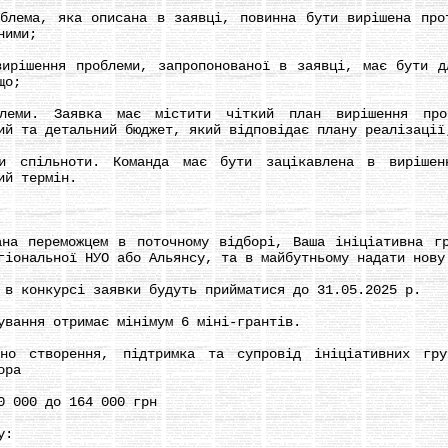
ма, яка описана в заявці, повинна бути вирішена прот
ними;
шення проблеми, запропонованої в заявці, має бути дл
що;
. Заявка має містити чіткий план вирішення проб
ий та детальний бюджет, який відповідає плану реалізації
пільноти. Команда має бути зацікавлена в вирішенні
ий термін.
переможцем в поточному відборі, Ваша ініціативна гру
гіональної НУО або Альянсу, та в майбутньому надати нову
 конкурсі заявки будуть прийматися до 31.05.2025 р.
ання отримає мінімум 6 міні-грантів.
творення, підтримка та супровід ініціативних груп
ора
 000 до 164 000 грн
у: