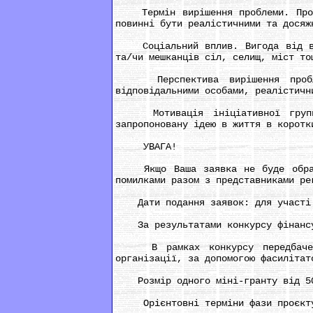
Термін вирішення проблеми. Пробле
повинні бути реалістичними та досяж
Соціальний вплив. Вигода від вирі
та/чи мешканців сіл, селищ, міст то
Перспектива вирішення проблеми
відповідальними особами, реалістичн
Мотивація ініціативної групи с
запропоновану ідею в життя в коротк
УВАГА!
Якщо Ваша заявка не буде обрана 
помилками разом з представниками ре
Дати подання заявок: для участі в
За результатами конкурсу фінансув
В рамках конкурсу передбачено с
організації, за допомогою фасилітат
Розмір одного міні-гранту від 50
Орієнтовні терміни фази проєкт