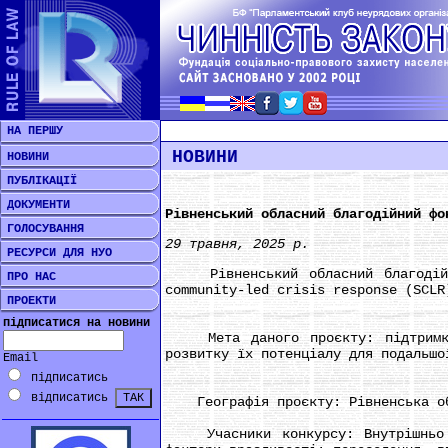
НА ПЕРШУ
НОВИНИ
НОВИНИ
ПУБЛІКАЦІЇ
ДОКУМЕНТИ
Рівненський обласний благодійний фо
ГОЛОСУВАННЯ
29 травня, 2025 р.
РЕСУРСИ ДЛЯ НУО
Рівненський обласний благодійний
ПРО НАС
community-led crisis response (SCLR
ПРОЕКТИ
підписатися на новини
Мета даного проєкту: підтримка р
розвитку їх потенціалу для подальшо
Email
підписатись
відписатись
Географія проєкту: Рівненська об
Учасники конкурсу: Внутрішньо пе