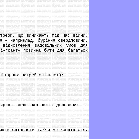
реби, що виникають під час війни.
я – наприклад, буріння свердловини,
 відновлення задовільних умов для
ні-гранту повинна бути для багатьох
ітарних потреб спільнот);
роке коло партнерів державних та
ків спільноти та/чи мешканців сіл,