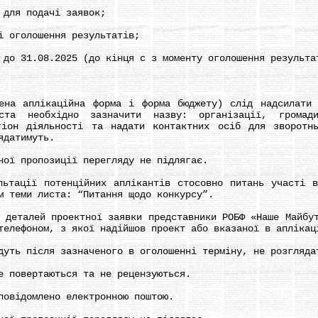
для подачі заявок;
оголошення результатів;
 31.08.2025 (до кінця с з моменту оголошення результа
 аплікаційна форма і форма бюджету) слід надсилати н
та необхідно зазначити назву: організації, громад
гіон діяльності та надати контактних осіб для зворотнь
ядатимуть.
ї пропозиції перегляду не підлягає.
ації потенційних аплікантів стосовно питань участі в 
 теми листа: “Питання щодо конкурсу”.
талей проектної заявки представники РОБФ «Наше Майбут
телефоном, з якої надійшов проект або вказаної в аплікац
ть після зазначеного в оголошенні терміну, не розгляда
повертаються та не рецензуються.
відомлено електронною поштою.