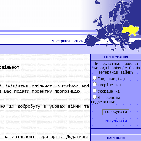
9 серпня, 2026
ГОЛОСУВАННЯ
Чи достатньо держава
спільнот
сьогодні захищає права
ветеранів війни?
Так, повністю
Скоріше так
 ініціатив спільнот «Survivor and
є Вас подати проектну пропозицію.
Скоріше ні
Ні, зовсім
недостатньо
ня їх добробуту в умовах війни та
Результати
на звільнені території. Додаткові
ПАРТНЕРИ