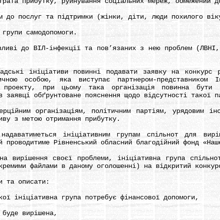
трата прибутку, руйнування соціальних мереж, обмежений д
о послуг та підтримки (жінки, діти, люди похилого віку
групи самодопомоги.
ві до ВІЛ-інфекції та пов’язаних з нею проблем (ЛВНІ, 
ькі ініціативи повинні подавати заявку на конкурс ра
дичною особою, яка виступає партнером-представником І
 проекту, при цьому така організація повинна бути 
в заявці обґрунтоване пояснення щодо відсутності такої п
ійним організаціям, політичним партіям, урядовим інст
иву з метою отримання прибутку.
ватиметься ініціативним групам спільнот для виріш
й проводитиме Рівненський обласний благодійний фонд «Наш
вирішення своєї проблеми, ініціативна група спільнот 
кремими файлами в даному оголошенні) на відкритий конкур
 та описати:
ї ініціативна група потребує фінансової допомоги,
буде вирішена,