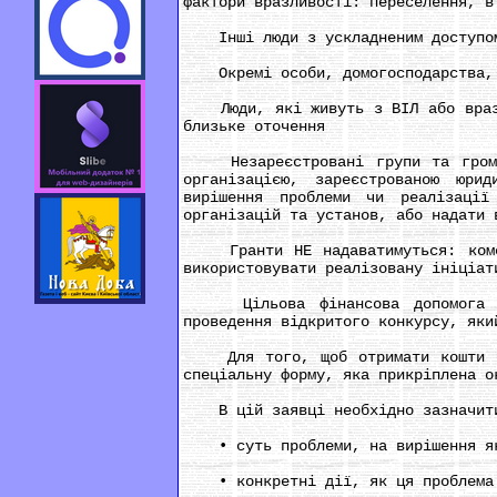
фактори вразливості: переселення, в
Інші люди з ускладненим доступом д
Окремі особи, домогосподарства, 
Люди, які живуть з ВІЛ або вразли
близьке оточення
Незареєстровані групи та громадс
організацією, зареєстрованою юри
вирішення проблеми чи реалізації
організацій та установ, або надати 
Гранти НЕ надаватимуться: комерц
використовувати реалізовану ініціат
Цільова фінансова допомога нада
проведення відкритого конкурсу, яки
Для того, щоб отримати кошти на 
спеціальну форму, яка прикріплена о
В цій заявці необхідно зазначити
• суть проблеми, на вирішення яко
• конкретні дії, як ця проблема 