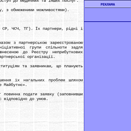
оступ до медичних та інших послуг.
РЕКЛАМА
, з обмеженими можливостями).
СР, ЧСЧ, ТГ). Їх партнери, рідні і
зом з партнерською зареєстрованою
ніціативної групи спільноти задля
внесеною до Реєстру неприбуткових
артнерської організації.
итуціям та заявникам, що планують
ення їх нагальних проблем шляхом
е Майбутнє».
повинна подати заявку (заповнивши
с відповідно до умов.