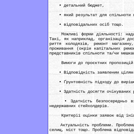
• детальний бюджет,
• який результат для спільноти пр
• відповідальних осіб тощо.
Можливі форми діяльності: наданн
Такі, як наприклад, організація до
риття колодязів, ремонт магазину
проживання (окрім капітальних ремо
представників спільноти та/чи мешка
Вимоги до проєктних пропозицій
• Відповідність заявленим цілям і 
• Ґрунтовність підходу до вирішен
• Здатність досягти очікуваних р
• Здатність безпосередньо взаєм
недержавних стейхолдерів.
Критерії оцінки заявок від ініці
Актуальність проблеми. Проблема д
селищ, міст тощо. Проблема відповід