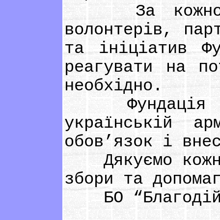
За кожною пе
волонтерів, пар
та ініціатив Ф
реагувати на по
необхідно.
Фундація “Чин
українській а
обов’язок і вне
Дякуємо кожном
збори та допома
БО “Благодійни