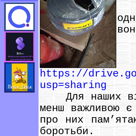
Ко
одн
в
https://drive.g
usp=sharing
Для наших війс
менш важливою є
про них пам’ята
боротьби.