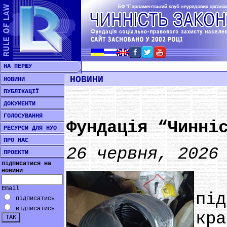
НА ПЕРШУ
НОВИНИ
НОВИНИ
ПУБЛІКАЦІЇ
ДОКУМЕНТИ
ГОЛОСУВАННЯ
Фундація “Чинні
РЕСУРСИ ДЛЯ НУО
ПРО НАС
26 червня, 2026
ПРОЕКТИ
підписатися на
новини
Фу
Email
пі
підписатись
відписатись
кра