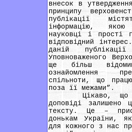
внесок в утвердженн
принципу верховен
публікації міст
інформацію, якою
науковці і прості г
відповідний інтерес
даній публікації
Уповноваженого Верх
ще більш відом
ознайомлення пре
спільноти, що прац
поза її межами”.
Цікаво, що в а
доповіді залишено ц
тексту. Це – при
донькам України, як
для кожного з нас пр