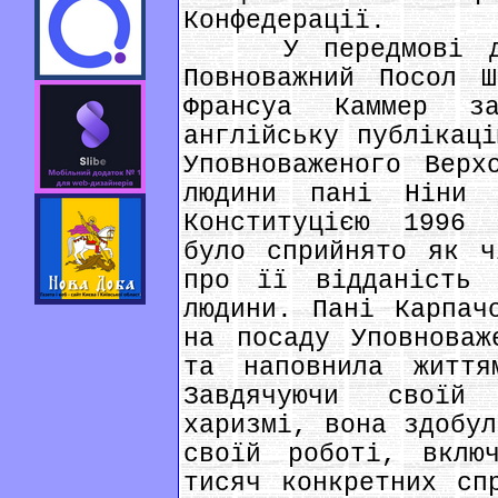
Конфедерації.
У передмові до в
Повноважний Посол 
Франсуа Каммер з
англійську публікаці
Уповноваженого Верх
людини пані Ніни К
Конституцією 1996 
було сприйнято як ч
про її відданість 
людини. Пані Карпач
на посаду Уповноваж
та наповнила життя
Завдячуючи своїй
харизмі, вона здобул
своїй роботі, вклю
тисяч конкретних сп