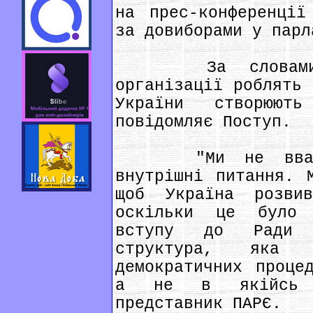
на прес-конференції
за довиборами у парл
За словами Сев
організації роблять 
України створюють
повідомляє Поступ.
"Ми не вважаєм
внутрішні питання. 
щоб Україна розвив
оскільки це було 
вступу до Ради 
структура, яка в
демократичних проце
а не в якійсь к
представник ПАРЄ.