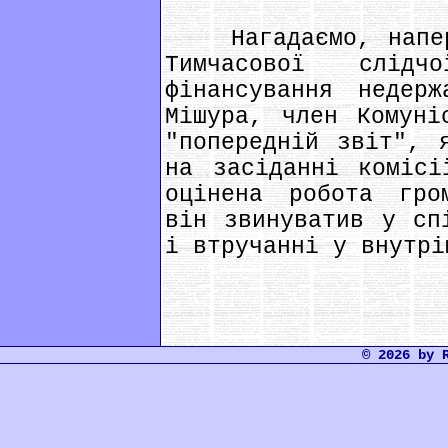
Нагадаємо, напере
Тимчасової слід
фінансування недерж
Мішура, член Комуні
"попередній звіт", 
на засіданні комісі
оцінена робота гро
він звинуватив у сп
і втручанні у внутрі
© 2026 by 