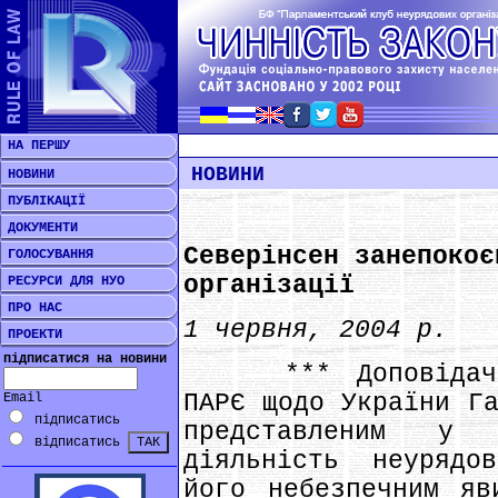
НА ПЕРШУ
НОВИНИ
НОВИНИ
ПУБЛІКАЦІЇ
ДОКУМЕНТИ
Северінсен занепокоє
ГОЛОСУВАННЯ
організації
РЕСУРСИ ДЛЯ НУО
ПРО НАС
1 червня, 2004 р.
ПРОЕКТИ
підписатися на новини
*** Доповідач мо
ПАРЄ щодо України Га
Email
підписатись
представленим у 
відписатись
діяльність неурядо
його небезпечним яв