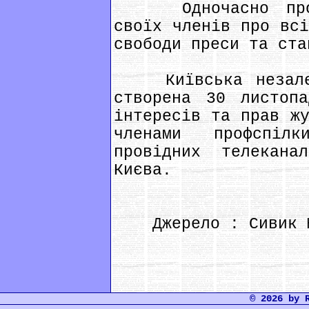
Одночасно профсп
своїх членів про всі
свободи преси та ста
Київська незалежн
створена 30 листоп
інтересів та прав жу
членами профспіл
провідних телекана
Києва.
Джерело : Сивик Ю
© 2026 by 