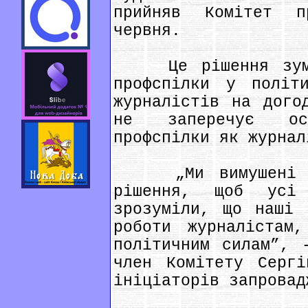
прийняв Комітет 
червня.
Це рішення зумов
профспілки у політ
журналістів на дого
не заперечує ос
профспілки як журнал
„Ми вимушені піт
рішення, щоб усі
зрозуміли, що наші 
роботи журналістам
політичним силам”, 
член Комітету Серг
ініціаторів запровад