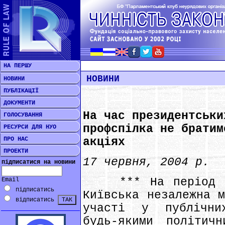
НА ПЕРШУ
НОВИНИ
НОВИНИ
ПУБЛІКАЦІЇ
ДОКУМЕНТИ
На час президентськи
ГОЛОСУВАННЯ
профспілка не братим
РЕСУРСИ ДЛЯ НУО
ПРО НАС
акціях
ПРОЕКТИ
17 червня, 2004 р.
підписатися на новини
*** На період до
Email
підписатись
Київська незалежна м
відписатись
участі у публічни
будь-якими політич