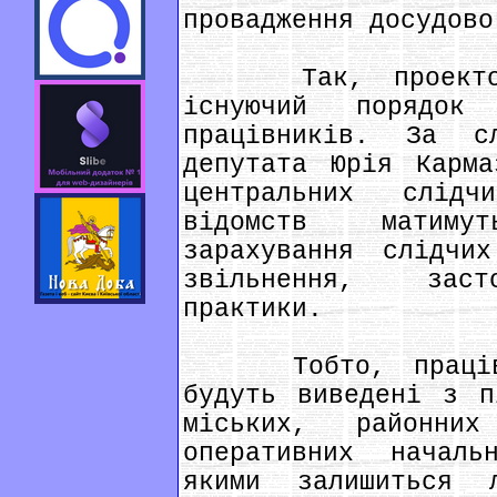
провадження досудово
Так, проектом п
існуючий порядок 
працівників. За с
депутата Юрія Карма
центральних слідч
відомств матиму
зарахування слідчи
звільнення, заст
практики.
Тобто, працівник
будуть виведені з п
міських, районни
оперативних начал
якими залишиться 