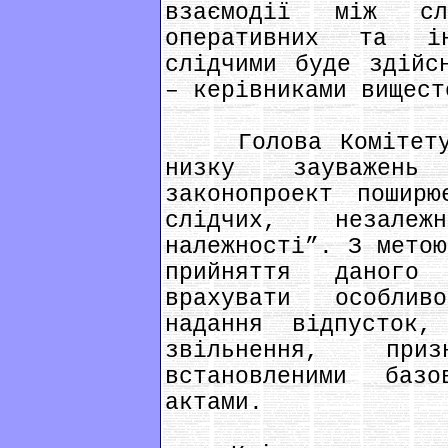
взаємодії між сл
оперативних та і
слідчими буде здійс
– керівниками вищест
Голова Комітету В
низку зауважен
законопроект пошир
слідчих, незал
належності”. З метою
прийняття даного 
врахувати особлив
надання відпусток
звільнення, при
встановленими базо
актами.