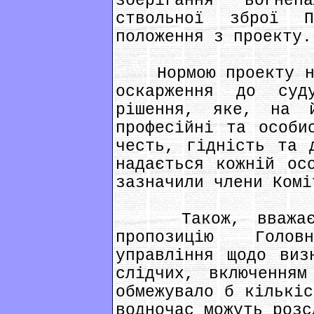
зберігання вогнеп
ствольної зброї П
положення з проекту.
Нормою проекту над
оскарження до суд
рішення, яке, на 
професійні та особи
честь, гідність та 
надається кожній ос
зазначили члени Комі
Також, вважає Ко
пропозицію Головн
управління щодо виз
слідчих, включенням
обмежувало б кількіс
водночас можуть розс