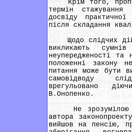
Крім того, пропон
термін стажування
досвіду практичної
після складання квал
Щодо слідчих дій 
викликають сумні
неупередженості та 
положенні закону н
питання може бути в
самовідводу сл
врегульовано дію
В.Онопенко.
Не зрозумілою дл
автора законопроект
вийшов на пенсію, п