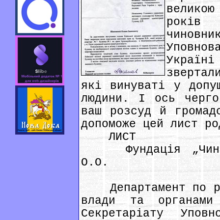
великою
років 
чинов
Уповно
Україні
звертал
які винуваті у допу
людини. І ось черго
ваш розсуд й громад
допоможе цей лист ро
ЛИСТ
Фундація „Чинніс
О.О.
Департамент по роб
влади та органами 
Секретаріату Уповн