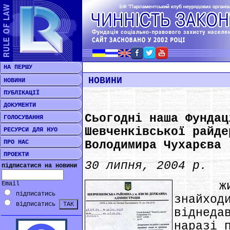
НА ПЕРШУ
НОВИНИ
НОВИНИ
ПУБЛІКАЦІЇ
ДОКУМЕНТИ
Сьогодні наша Фундац
ГОЛОСУВАННЯ
Шевченківської райде
РЕСУРСИ ДЛЯ НУО
ПРО НАС
Володимира Чухарєва 
ПРОЕКТИ
30 липня, 2004 р.
підписатися на новини
житло
Email
підписатись
знайход
відписатись
віднеда
наразі 