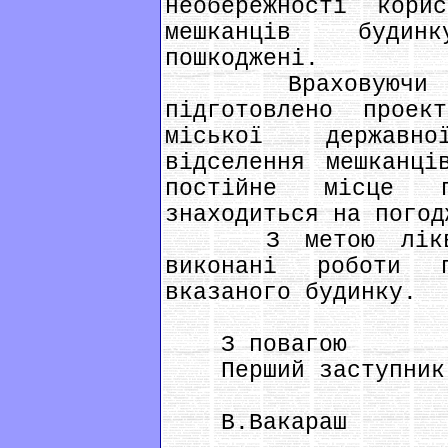
необережності кори
мешканців будин
пошкоджені.
Враховуючи тех
підготовлено проек
міської державн
відселення мешканці
постійне місце п
знаходиться на погод
З метою ліквіда
виконані роботи 
вказаного будинку.
З повагою
Перший заступник 
В.Вакараш