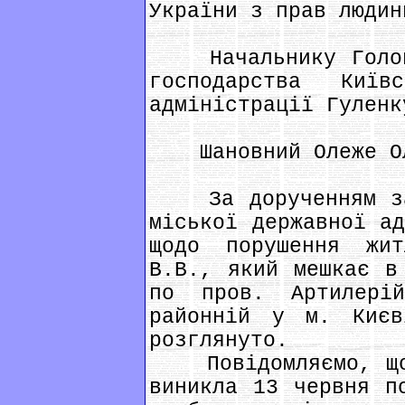
України з прав людин
Начальнику Головн
господарства Київ
адміністрації Гуленк
Шановний Олеже Ол
За дорученням зас
міської державної ад
щодо порушення жи
В.В., який мешкає в
по пров. Артилерій
районній у м. Києв
розглянуто.
Повідомляємо, що 
виникла 13 червня п