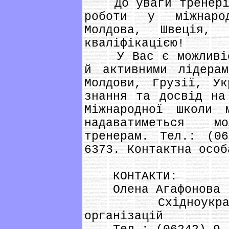
До уваги тренерів,
роботи у міжнаро
Молдова, Швеція, 
кваліфікацією!
У Вас є можливіст
й активними лідера
Молдови, Грузії, Ук
знання та досвід на
Міжнародної школи 
надаватиметься м
тренерам. Тел.: (0
6373. Контактна особ
КОНТАКТИ:
Олена Агафонова
Східноукраїнсь
організацій