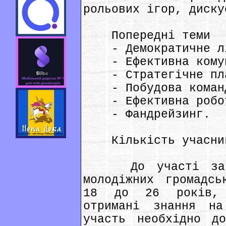
рольових ігор, диску
Попередні теми
- Демократичне лі
- Ефективна комун
- Стратегічне пла
- Побудова коман
- Ефективна робота
- Фандрейзинг.
Кількість учасник
До участі запрош
молодіжних громадсь
18 до 26 років, 
отримані знання н
участь необхідно до