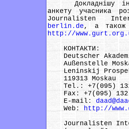
Докладнішу інфор
анкету учасника ро
Journalisten Int
berlin.de
, а також 
http://www.gurt.org.
КОНТАКТИ:
Deutscher Akademis
Außenstelle Mosk
Leninskij Prospek
119313 Moskau
Tel.: +7(095) 132
Fax: +7(095) 132 
E-mail:
daad@daa
Web:
http://www.
Journalisten Inte