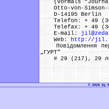
(vormals “Journali
Otto-von-Simson-S
D-14195 Berlin
Telefon: + 49 (30)
Telefax: + 49 (30
E-mail:
jil@zeda
Web:
http://jil.
Повідомлення пере
„ГУРТ”
# 29 (217), 29 ли
© 2026 by 