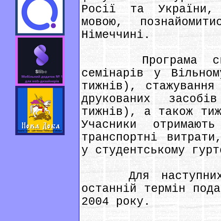
Росії та України,
мовою, познайоми
Німеччині.
Програма склад
семінарів у Вільном
тижнів), стажування
друкованих засобі
тижнів), а також тиж
Учасники отримают
транспортні витрати
у студентському гурт
Для наступних д
останній термін пода
2004 року.