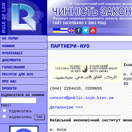
НА ПЕРШУ
ПАРТНЕРИ-НУО
НОВИНИ
ПУБЛІКАЦІЇ
ДОКУМЕНТИ
Ісл
ГОЛОСУВАННЯ
м. 
РЕСУРСИ ДЛЯ НУО
010
ПРО НАС
60
(044) 2204410, 2209693
ПРОЕКТИ
підписатися на новини
concord@public.icyb.kiev.ua
Email
Детальніше
>>>
підписатись
______________________________
відписатись
Київський економічний інститут мен
м. Київ