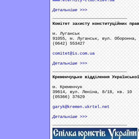
www.eternity-club.kiev.ua
Детальніше
>>>
______________________________
Комітет захисту конституційних пра
м. Луганськ
91055, м. Луганськ, вул. Оборонна,
(0642) 553427
comitet@is.com.ua
Детальніше
>>>
______________________________
Кременчуцьке відділення Українсько
м. Кременчук
39614, вул. Леніна, 8/18, кв. 10
(05366) 37629
garyk@kremen.ukrtel.net
Детальніше
>>>
______________________________