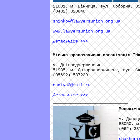
21001, м. Вінниця, вул. Соборна, 8
(0432) 320846
shinkov@lawyersunion.org.ua
www.lawyersunion.org.ua
Детальніше
>>>
______________________________
Міська правозахисна організація "Н
м. Дніпродзержинськ
51935, м. Дніпродзержинськ, вул. С
(05692) 537229
nadiya2@mail.ru
Детальніше
>>>
______________________________
Молодіжн
м. Донец
83050, м
(062) 33
shakhuri