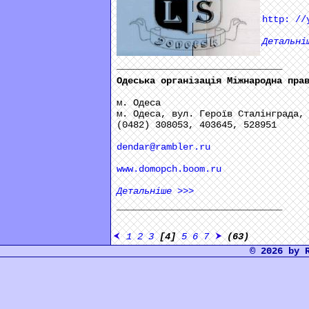
http: //
Детальні
______________________________
Одеська організація Міжнародна пра
м. Одеса
м. Одеса, вул. Героїв Сталінграда,
(0482) 308053, 403645, 528951
dendar@rambler.ru
www.domopch.boom.ru
Детальніше
>>>
______________________________
1
2
3
[4]
5
6
7
(63)
© 2026 by 