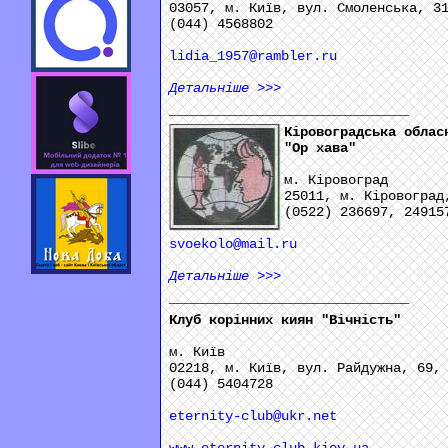
03057, м. Київ, вул. Смоленська, 3
(044) 4568802
lidia_1957@rambler.ru
Детальніше
>>>
______________________________
Кіровоградська облас
"Ор хава"
м. Кіровоград
25011, м. Кіровоград
(0522) 236697, 24915
svoekolo@mail.ru
Детальніше
>>>
______________________________
Клуб корінних киян "Вічність"
м. Київ
02218, м. Київ, вул. Райдужна, 69,
(044) 5404728
eternity-club@ukr.net