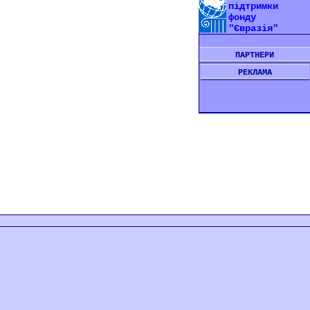
підтримки
фонду
"Євразія"
ПАРТНЕРИ
РЕКЛАМА