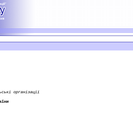
ьські організації
аїни