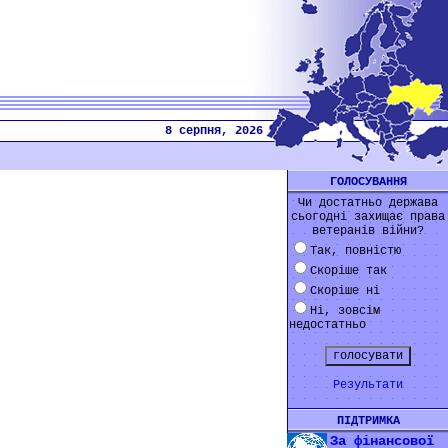
8 серпня, 2026
ГОЛОСУВАННЯ
Чи достатньо держава
сьогодні захищає права
ветеранів війни?
Так, повністю
Скоріше так
Скоріше ні
Ні, зовсім
недостатньо
Результати
ПІДТРИМКА
За фінансової