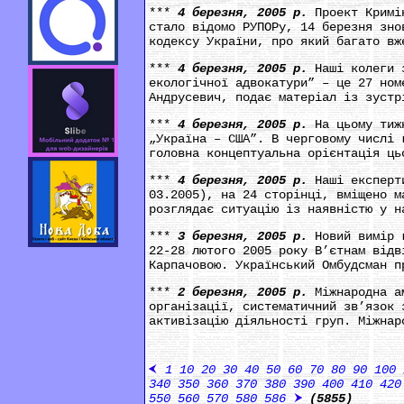
***
4 березня, 2005 р.
Проект Кримі
стало відомо РУПОРу, 14 березня зно
кодексу України, про який багато вж
***
4 березня, 2005 р.
Наші колеги 
екологічної адвокатури” – це 27 ном
Андрусевич, подає матеріал із зустр
***
4 березня, 2005 р.
На цьому тиж
„Україна – США”. В черговому числі 
головна концептуальна орієнтація ць
***
4 березня, 2005 р.
Наші експерт
03.2005), на 24 сторінці, вміщено м
розглядає ситуацію із наявністю у н
***
3 березня, 2005 р.
Новий вимір 
22-28 лютого 2005 року В’єтнам відв
Карпачовою. Український Омбудсман п
***
2 березня, 2005 р.
Міжнародна а
організації, систематичний зв’язок 
активізацію діяльності груп. Міжнар
1
10
20
30
40
50
60
70
80
90
100
340
350
360
370
380
390
400
410
420
550
560
570
580
586
(5855)