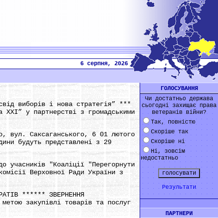
6 серпня, 2026
ГОЛОСУВАННЯ
Чи достатньо держава
свід виборів і нова стратегія” ***
сьогодні захищає права
а ХХІ” у партнерстві з громадськими
ветеранів війни?
Так, повністю
Скоріше так
о, вул. Саксаганського, 6 01 лютого
дини будуть представлені з 29
Скоріше ні
Ні, зовсім
недостатньо
до учасників "Коаліції "Перегорнути
комісії Верховної Ради України з
Результати
РАТІВ ****** ЗВЕРНЕННЯ
 метою закупівлі товарів та послуг
ПАРТНЕРИ