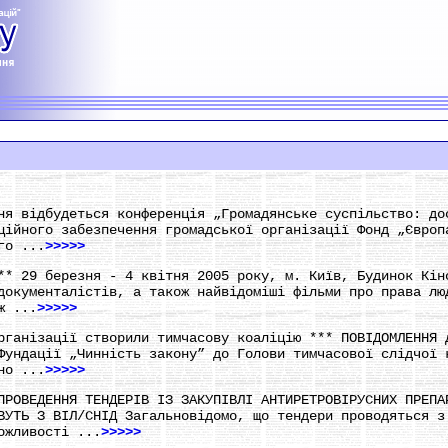
ня відбудеться конференція „Громадянське суспільство: до
ційного забезпечення громадської організації Фонд „Європ
го ...
>>>>>
** 29 березня - 4 квітня 2005 року, м. Київ, Будинок Кін
документалістів, а також найвідоміші фільми про права лю
ж ...
>>>>>
рганізації створили тимчасову коаліцію *** ПОВІДОМЛЕННЯ 
Фундації „Чинність закону” до Голови тимчасової слідчої 
но ...
>>>>>
ПРОВЕДЕННЯ ТЕНДЕРІВ ІЗ ЗАКУПІВЛІ АНТИРЕТРОВІРУСНИХ ПРЕПА
ВУТЬ З ВІЛ/СНІД Загальновідомо, що тендери проводяться з
ожливості ...
>>>>>