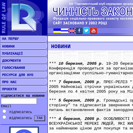
НА ПЕРШУ
НОВИНИ
НОВИНИ
ПУБЛІКАЦІЇ
ДОКУМЕНТИ
***
10 березня, 2005 р.
19-20 берез
ГОЛОСУВАННЯ
Конференція проводиться за організа
організаціями суспільно-гуманітарно
РЕСУРСИ ДЛЯ НУО
***
7 березня, 2005 р.
ПРЕС-РЕЛІЗ *
ПРО НАС
2005 Найновіші стрічки українських 
ПРОЕКТИ
березня по 4 квітня 2005 року на Мі
підписатися на новини
***
5 березня, 2005 р.
Громадські о
сторінку” та підписантів звернення 
Email
питань встановлення фактів закордон
підписатись
відписатись
***
4 березня, 2005 р.
ОСОБЛИВОСТІ 
ВСЕУКРАЇНСЬКОЇ МЕРЕЖІ ЛЮДЕЙ, ЯКІ ЖИ
за найменшою ціною для покупця та м