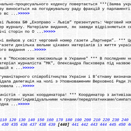
нально-процесуального кодексу повертається ***(Заява укр
ву виноситься на погоджувальну раду фракцій у парламенті
е вс ...
>>>>>
зі Львова БФ „Екоправо – Львів” презентують: Черговий но
ер журналу. Матеріали видання, як завжди відрізняються с
ічі сторін по О ...
>>>>>
ні вийшов у світ черговий номер газети „Партнери”. *** Ц
газети декілька вельми цікавих матеріалів із життя украї
ого видання ...
>>>>>
и в "Московском комсомольце в Украине" *** В последнем н
атеріал журналіста "МК", Олександра Пасховера під назвою
ашій к ...
>>>>>
гуманітарного співробітництва України і В’єтнаму визнача
ідала делегація на чолі з Уповноваженим Верховної Ради У
ровела ...
>>>>>
мністія - шукає координатора! *** Координатор з активіза
з групами/індивідуальними членами/передплатниками/симпат
одна ...
>>>>>
110
120
130
140
150
160
170
180
190
200
210
220
230
240
430
435
436
437
438
439
[440]
441
442
443
444
445
450
4