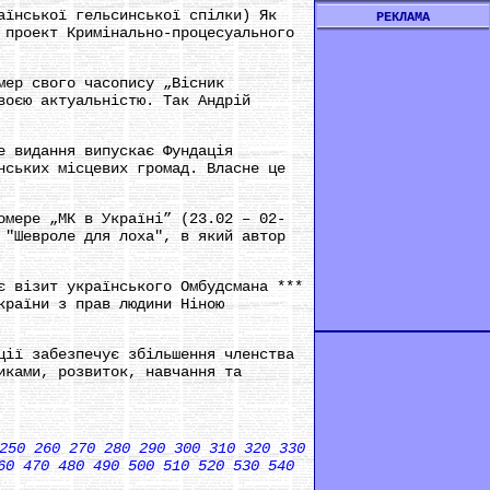
аїнської гельсинської спілки) Як
РЕКЛАМА
 проект Кримінально-процесуального
мер свого часопису „Вісник
воєю актуальністю. Так Андрій
е видання випускає Фундація
нських місцевих громад. Власне це
омере „МК в Україні” (23.02 – 02-
 "Шевроле для лоха", в який автор
є візит українського Омбудсмана ***
країни з прав людини Ніною
ції забезпечує збільшення членства
иками, розвиток, навчання та
250
260
270
280
290
300
310
320
330
60
470
480
490
500
510
520
530
540