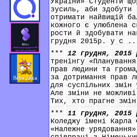
України» Студенти що
зусиль, аби здобути 
отримати найвищій ба
кожного є улюблена с
рости й здобувати на
грудня 2015р. у с ..
***
12 грудня, 2015
тренінгу «Планування
прав людини та грома
за дотримання прав л
для суспільних змін 
Але зміни не можливі
Тих, хто прагне змін
***
11 грудня, 2015
Коледжу імені Карла 
«Належне урядовання»