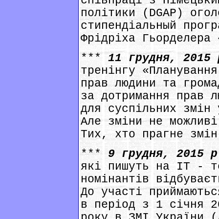
співпраці з Німецьки
політики (DGAP) огол
стипендіальный прогр
Фрідріха Гьорделера 
***
11 грудня, 2015
тренінгу «Планування
прав людини та грома
за дотримання прав л
для суспільних змін 
Але зміни не можливі
Тих, хто прагне змін
***
9 грудня, 2015 
які пишуть на ІТ - т
номінантів відбуваєт
До участі приймаютьс
в період з 1 січня 2
року в ЗМІ України (