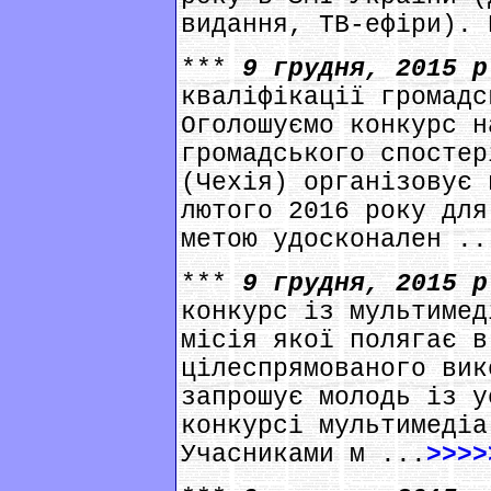
видання, ТВ-ефіри). 
***
9 грудня, 2015 
кваліфікації громадс
Оголошуємо конкурс н
громадського спостер
(Чехія) організовує 
лютого 2016 року для
метою удосконален ..
***
9 грудня, 2015 
конкурс із мультимед
місія якої полягає в
цілеспрямованого вик
запрошує молодь із у
конкурсі мультимедіа
Учасниками м ...
>>>>