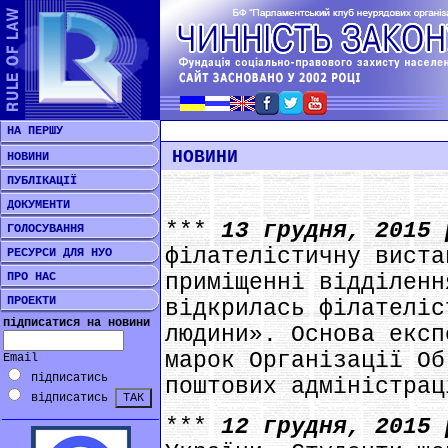
НА ПЕРШУ
НОВИНИ
НОВИНИ
ПУБЛІКАЦІЇ
ДОКУМЕНТИ
***
13 грудня, 2015
ГОЛОСУВАННЯ
філателістичну виста
РЕСУРСИ ДЛЯ НУО
ПРО НАС
приміщенні відділенн
ПРОЕКТИ
відкрилась філателіс
підписатися на новини
людини». Основа експ
марок Організації Об
Email
підписатись
поштових адміністрац
відписатись
***
12 грудня, 2015