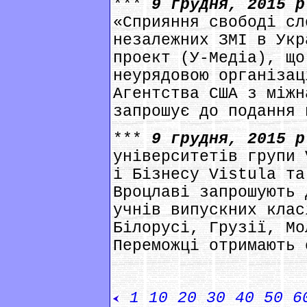
***
9 грудня, 2015 
«Сприяння свободі сл
незалежних ЗМІ в Укр
проект (У-Медіа), що
неурядовою організац
Агентства США з міжн
запрошує до подання 
***
9 грудня, 2015 
університетів групи 
і Бізнесу Vistula та
Вроцлаві запрошують 
учнів випускних клас
Білорусі, Грузії, Мо
Переможці отримають 
1
10
20
30
40
50
6