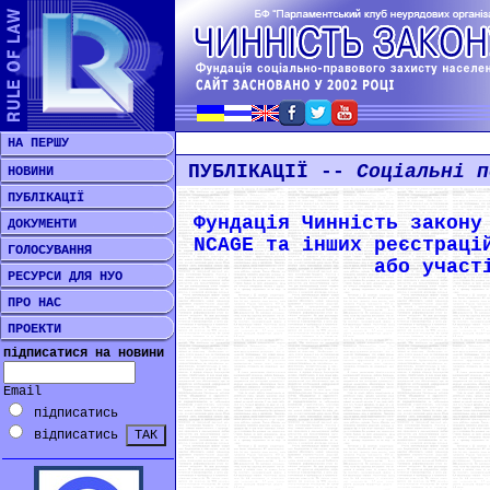
НА ПЕРШУ
ПУБЛІКАЦІЇ --
Соціальні п
НОВИНИ
ПУБЛІКАЦІЇ
Фундація Чинність закону
ДОКУМЕНТИ
NCAGE та інших реєстраці
ГОЛОСУВАННЯ
або участ
РЕСУРСИ ДЛЯ НУО
ПРО НАС
ПРОЕКТИ
підписатися на новини
Email
підписатись
відписатись