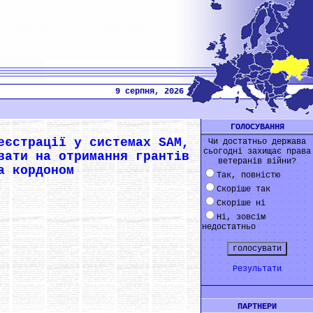
9 серпня, 2026
ГОЛОСУВАННЯ
еєстрації у системах SAM,
Чи достатньо держава
сьогодні захищає права
вати на отримання грантів
ветеранів війни?
а кордоном
Так, повністю
Скоріше так
Скоріше ні
Ні, зовсім
недостатньо
Результати
ПАРТНЕРИ