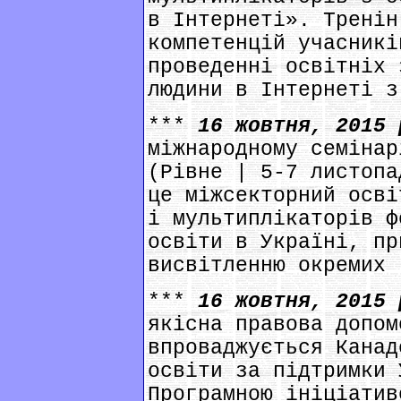
в Інтернеті». Тренін
компетенцій учасникі
проведенні освітніх 
людини в Інтернеті з
***
16 жовтня, 2015
міжнародному семінар
(Рівне | 5-7 листопа
це міжсекторний осві
і мультиплікаторів ф
освіти в Україні, пр
висвітленню окремих 
***
16 жовтня, 2015
якісна правова допом
впроваджується Канад
освіти за підтримки 
Програмною ініціатив