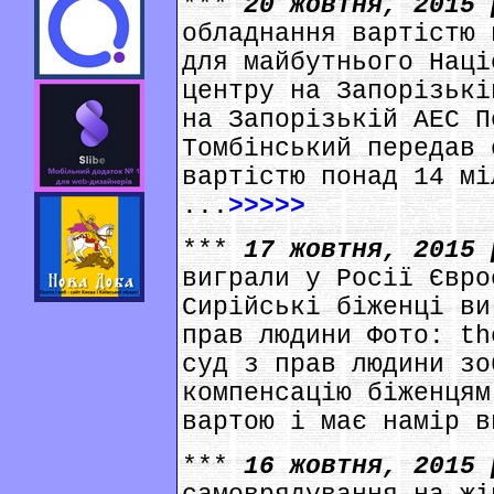
***
20 жовтня, 2015
обладнання вартістю 
для майбутнього Наці
центру на Запорізькі
на Запорізькій АЕС П
Томбінський передав 
вартістю понад 14 мі
...
>>>>>
***
17 жовтня, 2015
виграли у Росії Євро
Сирійські біженці ви
прав людини Фото: th
суд з прав людини зо
компенсацію біженцям
вартою і має намір в
***
16 жовтня, 2015