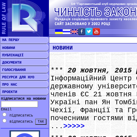
НА ПЕРШУ
НОВИНИ
НОВИНИ
ПУБЛІКАЦІЇ
ДОКУМЕНТИ
***
20 жовтня, 2015
ГОЛОСУВАННЯ
Інформаційний Центр 
РЕСУРСИ ДЛЯ НУО
ПРО НАС
державному університ
ПРОЕКТИ
членів ЄС 21 жовтня 
підписатися на новини
Україні пан Ян Томбі
Чехії, Франції та Гр
Email
підписатись
почесними гостями ві
відписатись
...
>>>>>