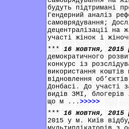
самоврядування на жі
будуть підтримані пр
Гендерний аналіз реф
самоврядування; Досл
децентралізації на ж
участі жінок і жіноч
***
16 жовтня, 2015
демократичного розви
конкурс із розслідув
використання коштів 
відновлення об’єктів
Донбасі. До участі з
видів ЗМІ, блогерів 
що м ...
>>>>>
***
16 жовтня, 2015
2015 у м. Київ відбу
мультиплікаторів з о