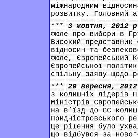
міжнародним відносин
розвитку. Головний а
***
3 жовтня, 2012 
Фюле про вибори в Гр
Високий представник 
відносин та безпеков
Фюле, Європейський К
Європейської політик
спільну заяву щодо р
***
29 вересня, 201
з колишніх лідерів П
Міністрів Європейськ
на в’їзд до ЄС колиш
Придністровського ре
Це рішення було ухва
що відбувся за новог