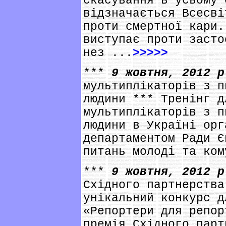
скасування в усьому 
відзначається Всесві
проти смертної кари.
виступає проти засто
нез ...
>>>>>
***
9 жовтня, 2012 
мультиплікаторів з п
людини *** Тренінг д
мультиплікаторів з п
людини в Україні орг
департаментом Ради Є
питань молоді та ком
***
9 жовтня, 2012 
Східного партнерства
унікальний конкурс д
«Репортери для репор
премія Східного парт