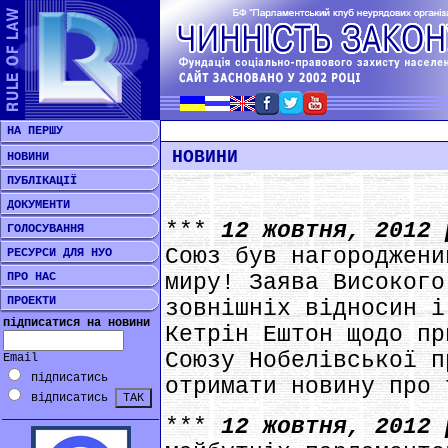
НА ПЕРШУ
НОВИНИ
НОВИНИ
ПУБЛІКАЦІЇ
ДОКУМЕНТИ
***
12 жовтня, 2012
ГОЛОСУВАННЯ
Союз був нагороджени
РЕСУРСИ ДЛЯ НУО
ПРО НАС
миру! Заява Високого
ПРОЕКТИ
зовнішніх відносин і
підписатися на новини
Кетрін Ештон щодо пр
Союзу Нобелівської п
Email
підписатись
отримати новину про 
відписатись
***
12 жовтня, 2012