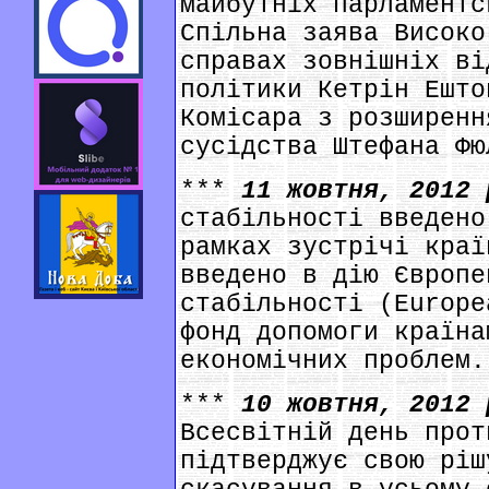
майбутніх парламентс
Спільна заява Високо
справах зовнішніх ві
політики Кетрін Ешто
Комісара з розширенн
сусідства Штефана Фю
***
11 жовтня, 2012
стабільності введено
рамках зустрічі краї
введено в дію Європе
стабільності (Europe
фонд допомоги країна
економічних проблем.
***
10 жовтня, 2012
Всесвітній день прот
підтверджує свою ріш