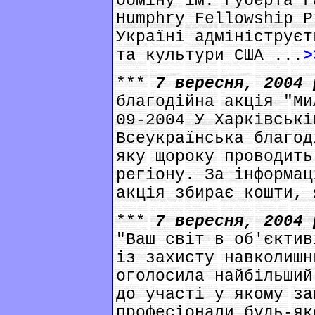
обміну ім. Губерта Г
Humphry Fellowship P
Україні адмініструєт
та культури США ...
>
***
7 вересня, 2004
благодійна акція "Ми
09-2004 У Харківські
Всеукраїнська благод
яку щороку проводить
регіону. За інформац
акція збирає кошти, 
***
7 вересня, 2004
"Ваш світ в об'єктив
із захисту навколишн
оголосила найбільший
до участі у якому за
професіонали будь-як