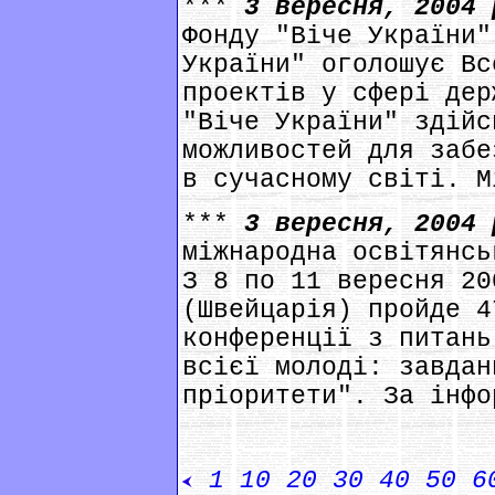
***
3 вересня, 2004
Фонду "Віче України"
України" оголошує Вс
проектів у сфері дер
"Віче України" здійс
можливостей для забе
в сучасному світі. М
***
3 вересня, 2004
міжнародна освітянсь
З 8 по 11 вересня 20
(Швейцарія) пройде 4
конференції з питань
всієї молоді: завдан
пріоритети". За інфо
1
10
20
30
40
50
6