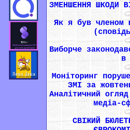
ЗМЕНШЕННЯ ШКОДИ В
Як я був членом 
(сповід
Виборче законодав
в
Моніторинг поруш
ЗМІ за жовтен
Аналітичний огляд
медіа-с
СВІЖИЙ БЮЛЕТ
ЄВРОКОМ