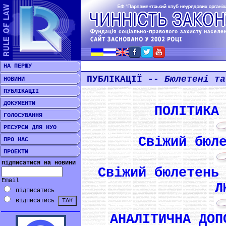
НА ПЕРШУ
ПУБЛІКАЦІЇ --
Бюлетені та
НОВИНИ
ПУБЛІКАЦІЇ
ДОКУМЕНТИ
ПОЛІТИКА
ГОЛОСУВАННЯ
РЕСУРСИ ДЛЯ НУО
Свіжий бюл
ПРО НАС
ПРОЕКТИ
підписатися на новини
Свіжий бюлетень
Email
Л
підписатись
відписатись
АНАЛІТИЧНА ДОП