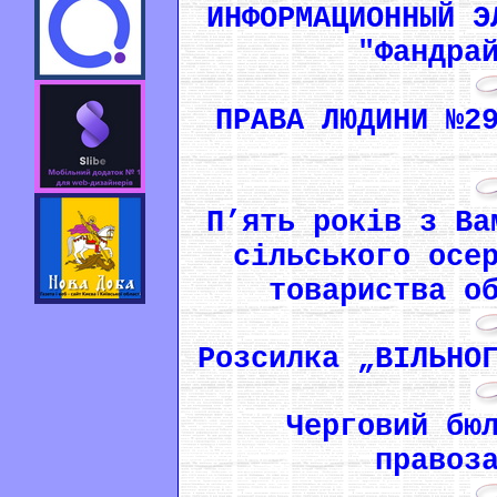
ИНФОРМАЦИОННЫЙ Э
"Фандра
ПРАВА ЛЮДИНИ №2
П’ять років з Ва
сільського осе
товариства о
Розсилка „ВІЛЬНО
Черговий бю
правоз