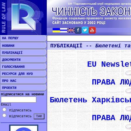
НА ПЕРШУ
ПУБЛІКАЦІЇ --
Бюлетені та
НОВИНИ
ПУБЛІКАЦІЇ
ДОКУМЕНТИ
EU Newsle
ГОЛОСУВАННЯ
РЕСУРСИ ДЛЯ НУО
ПРАВА ЛЮ
ПРО НАС
ПРОЕКТИ
підписатися на новини
Бюлетень Харківсь
Email
підписатись
ПРАВА ЛЮ
відписатись