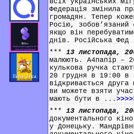
всіх українських міг
Федерація змінила пр
громадян. Тепер коже
Росію, зобов’язаний 
якщо він перебуватим
днів. Російська Фед 
***
13 листопада, 2
малюють. А4папір – 2
кулькова ручка стают
20 грудня в 19:00 в 
відкривається друга 
ви можете взяти учас
мають бути в ...
>>>>
***
13 листопада, 2
документального кіно
у Донецьку. Мандрівн