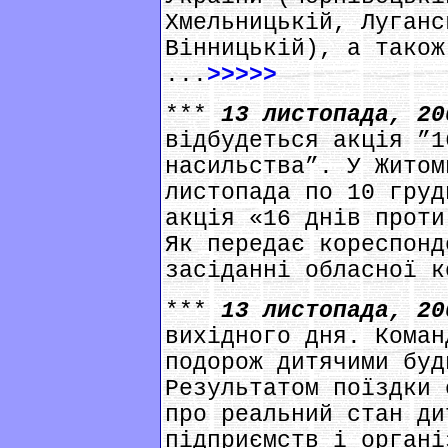
Хмельницькій, Луганс
Вінницькій), а також
...
>>>>>
***
13 листопада, 2
відбудеться акція ”1
насильства”. У Житом
листопада по 10 груд
акція «16 днів проти
Як передає кореспонд
засіданні обласної к
***
13 листопада, 2
вихідного дня. Коман
подорож дитячими буд
Результатом поїздки 
про реальний стан ди
підприємств і органі