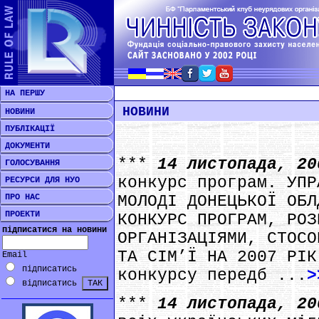
НА ПЕРШУ
НОВИНИ
НОВИНИ
ПУБЛІКАЦІЇ
ДОКУМЕНТИ
***
14 листопада, 2
ГОЛОСУВАННЯ
конкурс програм. УПР
РЕСУРСИ ДЛЯ НУО
ПРО НАС
МОЛОДІ ДОНЕЦЬКОЇ ОБЛ
ПРОЕКТИ
КОНКУРС ПРОГРАМ, РОЗ
підписатися на новини
ОРГАНІЗАЦІЯМИ, СТОСО
ТА СІМ’Ї НА 2007 РІК
Email
підписатись
конкурсу передб ...
>
відписатись
***
14 листопада, 2