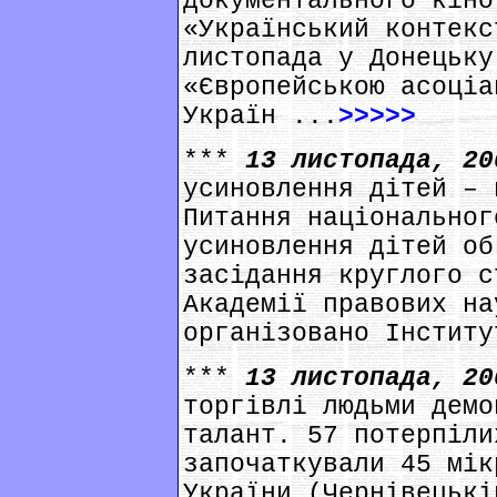
документального кіно
«Український контекс
листопада у Донецьку
«Європейською асоціа
Україн ...
>>>>>
***
13 листопада, 2
усиновлення дітей – 
Питання національног
усиновлення дітей об
засідання круглого с
Академії правових на
організовано Інститу
***
13 листопада, 2
торгівлі людьми демо
талант. 57 потерпіли
започаткували 45 мік
України (Чернівецькі