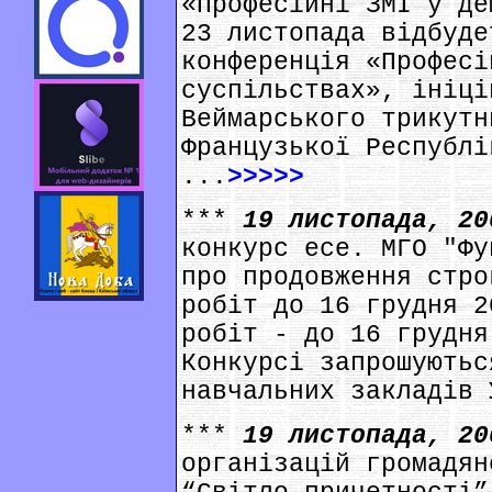
«Професійні ЗМІ у де
23 листопада відбуде
конференція «Професі
суспільствах», ініці
Веймарського трикутн
Французької Республі
...
>>>>>
***
19 листопада, 2
конкурс есе. МГО "Фу
про продовження стро
робіт до 16 грудня 2
робіт - до 16 грудня
Конкурсі запрошуютьс
навчальних закладів 
***
19 листопада, 2
організацій громадян