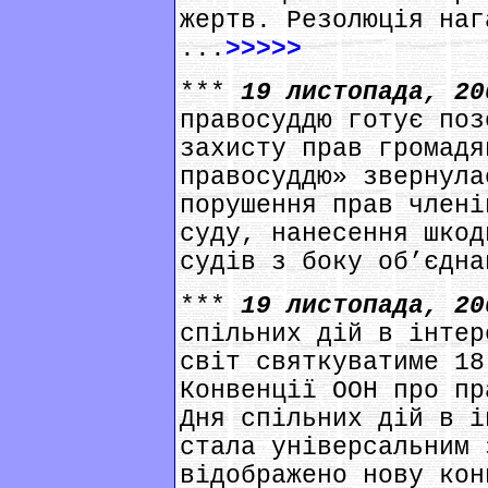
жертв. Резолюція наг
...
>>>>>
***
19 листопада, 2
правосуддю готує поз
захисту прав громадя
правосуддю» звернула
порушення прав члені
суду, нанесення шкод
судів з боку об’єдна
***
19 листопада, 2
спільних дій в інтер
світ святкуватиме 18
Конвенції ООН про пр
Дня спільних дій в і
стала універсальним 
відображено нову кон