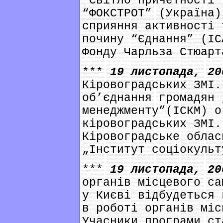
“Світло причетності”
“ФОКСТРОТ” (Україна)
сприяння активності 
почину “Єднання” (ІС
Фонду Чарльза Стюарт
***
19 листопада, 2
Кіровоградських ЗМІ.
об’єднання громадян 
менеджменту”(ІСКМ) о
кіровоградських ЗМІ.
Кіровоградське облас
„Інститут соціокульт
***
19 листопада, 2
органів місцевого са
у Києві відбудеться 
в роботі органів міс
Учасники програми ст