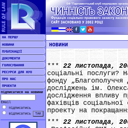
НА ПЕРШУ
НОВИНИ
НОВИНИ
ПУБЛІКАЦІЇ
ДОКУМЕНТИ
***
22 листопада, 2
ГОЛОСУВАННЯ
соціальні послуги? Н
РЕСУРСИ ДЛЯ НУО
ПРО НАС
фонду „Благополуччя 
ПРОЕКТИ
досліджень ім. Олекс
підписатися на новини
дослідження впливу п
фахівців соціальної 
Email
підписатись
проекту на покращанн
відписатись
***
22 листопада, 2