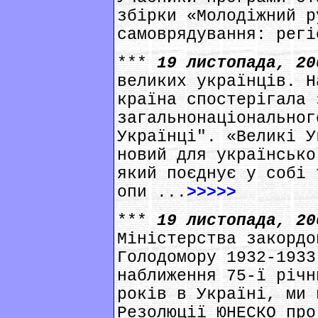
збірки «Молодіжний р
самоврядування: регі
***
19 листопада, 2
великих українців. Н
країна спостерігала 
загальнонаціональног
Українці". «Великі У
новий для українсько
який поєднує у собі 
опи ...
>>>>>
***
19 листопада, 2
Міністерства закордо
Голодомору 1932-1933
наближення 75-ї річн
років в Україні, ми 
Резолюції ЮНЕСКО про