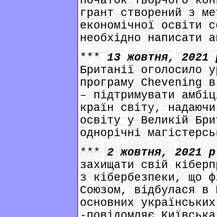
початок творчого кон
грант створений з ме
економічної освіти с
необхідно написати а
***
13 жовтня, 2021
Британії оголосило у
програму Сhevening в
– підтримувати амбіц
країн світу, надаючи
освіту у Великій Бри
однорічні магістерсь
***
2 жовтня, 2021 
захищати свій кіберп
з кібербезпеки, що ф
Союзом, відбулася в 
основних українських
-повідомляє Київська