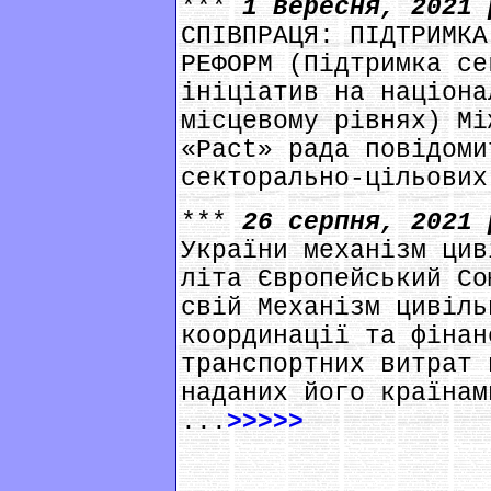
***
1 вересня, 2021
СПІВПРАЦЯ: ПІДТРИМКА
РЕФОРМ (Підтримка се
ініціатив на націона
місцевому рівнях) Мі
«Pact» рада повідоми
секторально-цільових
***
26 серпня, 2021
України механізм цив
літа Європейський Cо
свій Механізм цивіль
координації та фінан
транспортних витрат 
наданих його країнам
...
>>>>>