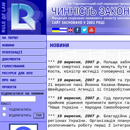
НА ПЕРШУ
НОВИНИ
НОВИНИ
ПУБЛІКАЦІЇ
ДОКУМЕНТИ
***
20 вересня, 2007 р.
Польща забл
ГОЛОСУВАННЯ
проти смертної кари не можуть бути 
Коста, міністр юстиції головуючої н
РЕСУРСИ ДЛЯ НУО
***
19 вересня, 2007 р.
ПРООН та Ур
ПРО НАС
21 вересня пані Йоанна Казана-Вишнь
ПРОЕКТИ
Швейцарської Агенції зі Співробітни
підписатися на новини
***
19 вересня, 2007 р.
Суд призупи
прийняв рішення припинити випуск га
Email
“Наша Україна – Народна Самооборона
підписатись
відписатись
***
19 вересня, 2007 р.
Благодійна 
регіонах України. Організація плану
розпочинають роботу перші 2 інтегро