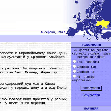
6 серпня, 2026
ГОЛОСУВАННЯ
Чи достатньо держава
ровести в Європейському союзі День
сьогодні захищає права
 консультацій у Брюсселі Альберто
ветеранів війни?
Так, повністю
Скоріше так
ля регіонах Житомирської області.
ні, пан Уелі Мюллер, Директор
Скоріше ні
Ні, зовсім
недостатньо
осподарський суд міста Києва
дидат у народні депутати від Блоку
Результати
изку благодійних проектів у різних
д, у Києві з 28 вересня
ПАРТНЕРИ