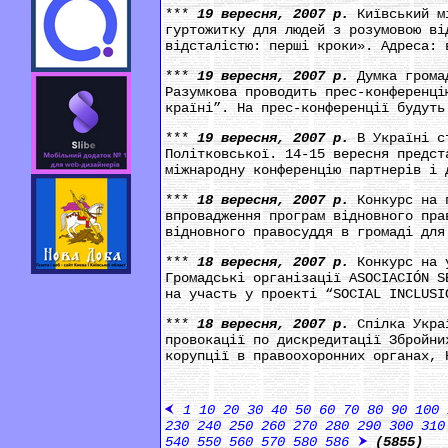
***
19 вересня, 2007 р.
Київський м
гуртожитку для людей з розумовою ві
відсталістю: перші кроки». Адреса: 
***
19 вересня, 2007 р.
Думка грома
Разумкова проводить прес-конференці
країні”. На прес-конференції будуть
***
19 вересня, 2007 р.
В Україні с
Політковської. 14-15 вересня предст
міжнародну конференцію партнерів і 
***
18 вересня, 2007 р.
Конкурс на 
впровадження програм відновного пра
відновного правосуддя в громаді для
***
18 вересня, 2007 р.
Конкурс на 
Громадські організації ASOCIACIÓN S
на участь у проекті “SOCIAL INCLUSI
***
18 вересня, 2007 р.
Спілка Укра
провокації по дискредитації Збройни
корупції в правоохоронних органах, 
1
10
20
30
40
50
60
70
80
90
100
230
240
250
260
270
280
290
300
310
540
550
560
570
580
586
(5855)