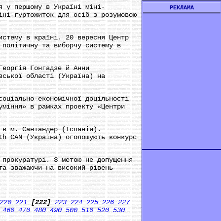
я у першому в Україні міні-
РЕКЛАМА
іні-гуртожиток для осіб з розумовою
истему в країні. 20 вересня Центр
 політичну та виборчу систему в
Георгія Гонгадзе й Aнни
вської області (Україна) на
соціально-економічної доцільності
уміння» в рамках проекту «Центри
 в м. Сантандер (Іспанія).
th CAN (Україна) оголошують конкурс
 прокуратурі. З метою не допущення
та зважаючи на високий рівень
220
221
[222]
223
224
225
226
227
460
470
480
490
500
510
520
530