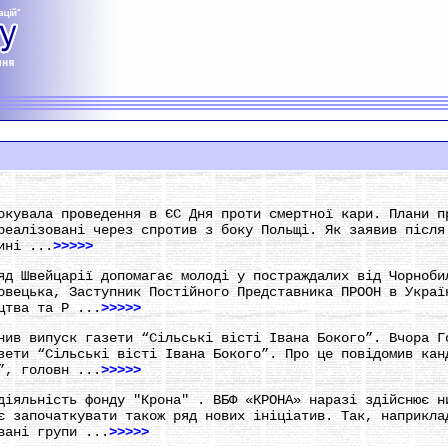
окувала проведення в ЄС Дня проти смертної кари. Плани п
реалізовані через спротив з боку Польщі. Як заявив після
ині ...
>>>>>
яд Швейцарії допомагає молоді у постраждалих від Чорноби
овецька, Заступник Постійного Представника ПРООН в Украї
цтва та Р ...
>>>>>
нив випуск газети “Сільські вісті Івана Бокого”. Вчора Г
зети “Сільські вісті Івана Бокого”. Про це повідомив кан
”, головн ...
>>>>>
діяльність фонду "Крона" . ВБФ «КРОНА» наразі здійснює н
є започаткувати також ряд нових ініціатив. Так, наприкла
вані групи ...
>>>>>