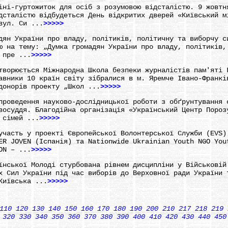
іні-гуртожиток для осіб з розумовою відсталістю. 9 жовтн
дсталістю відбудеться День відкритих дверей «Київський м
вул. Си ...
>>>>>
дян України про владу, політиків, політичну та виборчу с
ю на тему: „Думка громадян України про владу, політиків,
 пре ...
>>>>>
творюється Міжнародна Школа безпеки журналістів пам'яті 
авники 10 країн світу зібралися в м. Яремче Івано-Франкі
донорів проекту „Школ ...
>>>>>
проведення науково-дослідницької роботи з обґрунтування 
восуддя. Благодійна організація «Український Центр Пороз
 сімей ...
>>>>>
участь у проекті Європейської Волонтерської Служби (EVS)
ER JOVEN (Іспанія) та Nationwide Ukrainian Youth NGO You
ON – ...
>>>>>
їнської Молоді стурбована рівнем дисципліни у Військовій
х Сил України під час виборів до Верховної ради України 
Київська ...
>>>>>
110
120
130
140
150
160
170
180
190
200
210
217
218
219
320
330
340
350
360
370
380
390
400
410
420
430
440
450