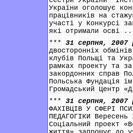
сестри України” Інст
України оголошує кон
працівників на стажу
участі у Конкурсі за
які отримали осві ..
***
31 серпня, 2007
двосторонніх обмінів
клубів Польщі та Укр
рамках проекту та за
закордонних справ По
Польська Фундація ім
Громадський Центр «Д
***
31 серпня, 2007
ФАХІВЦІВ У СФЕРІ ПСИ
ПЕДАГОГІКИ Вересень 
Соціальний проект «В
життя» запрошує до у