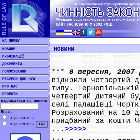
НА ПЕРШУ
НОВИНИ
НОВИНИ
ПУБЛІКАЦІЇ
ДОКУМЕНТИ
***
6 вересня, 2007
ГОЛОСУВАННЯ
відкрили четвертий д
РЕСУРСИ ДЛЯ НУО
ПРО НАС
типу. Тернопільській
ПРОЕКТИ
четвертий дитячий бу
підписатися на новини
селі Палашівці Чортк
Розрахований на 10 д
Email
підписатись
придбаний за кошти Ч
відписатись
...
>>>>>