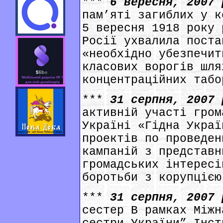
***
6 вересня, 2007
пам’яті загиблих у к
5 вересня 1918 року 
Росії ухвалила поста
«необхідно убезпечит
класових ворогів шля
концентраційних табо
***
31 серпня, 2007
активній участі гром
Україні «Гідна Украї
проектів по проведен
кампаній з представн
громадських інтересі
боротьби з корупцією
***
31 серпня, 2007
сестер В рамках Міжн