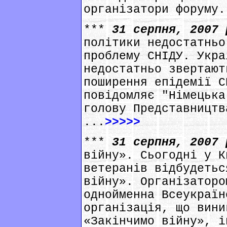
організатори форуму.
***
31 серпня, 2007
політики недостатньо
проблему СНІДУ. Укра
недостатньо звертают
поширення епідемії С
повідомляє "Німецька
голову Представництв
...
>>>>>
***
31 серпня, 2007
війну». Сьогодні у К
ветеранів відбудетьс
війну». Організаторо
однойменна Всеукраїн
організація, що вини
«Закінчимо війну», і