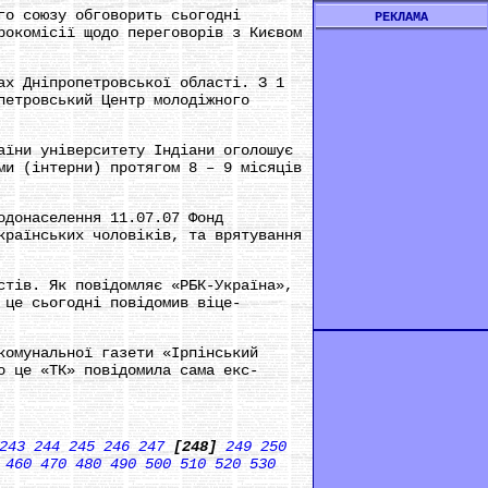
го союзу обговорить сьогодні
РЕКЛАМА
рокомісії щодо переговорів з Києвом
ах Дніпропетровської області. З 1
петровський Центр молодіжного
аїни університету Індіани оголошує
ми (інтерни) протягом 8 – 9 місяців
одонаселення 11.07.07 Фонд
країнських чоловіків, та врятування
стів. Як повідомляє «РБК-Україна»,
 це сьогодні повідомив віце-
комунальної газети «Ірпінський
о це «ТК» повідомила сама екс-
243
244
245
246
247
[248]
249
250
460
470
480
490
500
510
520
530