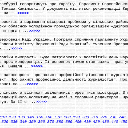
расбурзі говоритимуть про Україну. Парламент Європейсько
 Томаша Камінські. У документі містяться рекомендації Єв
. На ...
>>>>>
проектів з вирішення місцевої проблеми у сільських район
оку обласною молодіжною громадською організацією «Дніпро
ною орган ...
>>>>>
Верховній Раді України. Програма сприяння парламенту Укр
Голови Комітету Верховної Ради України". Учасники Програ
х ...
>>>>>
ловіки вимирають. Буде матріархат? У всесвітній день нар
в прес-конференцію. Її основною темою став захист прав у
ня. Виявля ...
>>>>>
в законопроект про захист професійної діяльності журналі
ект "Про захист професійної діяльності журналістів". Про
арної по ...
>>>>>
рпінського вісника» звільнились через тиск міськради. З 
редакційного колективу на чолі з головним редактором. Пр
чун. За її с ...
>>>>>
110
120
130
140
150
160
170
180
190
200
210
220
230
240
320
330
340
350
360
370
380
390
400
410
420
430
440
450