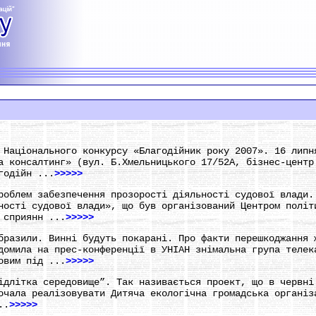
 Національного конкурсу «Благодійник року 2007». 16 липн
а консалтинг» (вул. Б.Хмельницького 17/52А, бізнес-центр
годійн ...
>>>>>
роблем забезпечення прозорості діяльності судової влади.
ності судової влади», що був організований Центром політ
 сприянн ...
>>>>>
бразили. Винні будуть покарані. Про факти перешкоджання 
домила на прес-конференції в УНІАН знімальна група телек
овим під ...
>>>>>
ідлітка середовище”. Так називається проект, що в червні
очала реалізовувати Дитяча екологічна громадська організ
..
>>>>>