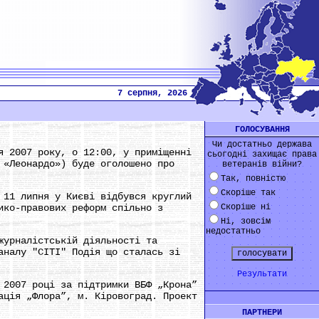
7 серпня, 2026
ГОЛОСУВАННЯ
Чи достатньо держава
я 2007 року, о 12:00, у приміщенні
сьогодні захищає права
 «Леонардо») буде оголошено про
ветеранів війни?
Так, повністю
Скоріше так
 11 липня у Києві відбувся круглий
ико-правових реформ спільно з
Скоріше ні
Ні, зовсім
недостатньо
журналістській діяльності та
аналу "СІТІ" Подія що сталась зі
Результати
 2007 році за підтримки ВБФ „Крона”
ація „Флора”, м. Кіровоград. Проект
ПАРТНЕРИ