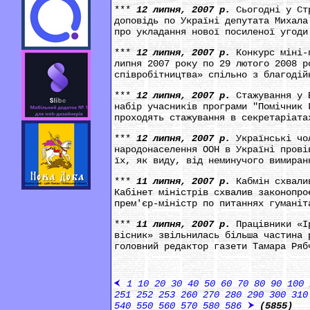
***
12 липня, 2007 р.
Сьогодні у Ст
доповідь по Україні депутата Михала
про укладання нової посиленої угоди
***
12 липня, 2007 р.
Конкурс міні-
липня 2007 року по 29 лютого 2008 р
співробітництва» спільно з благодій
***
12 липня, 2007 р.
Стажування у 
набір учасників програми "Помічник 
проходять стажування в секретаріата
***
12 липня, 2007 р.
Українські чо
народонаселення ООН в Україні прові
їх, як виду, від неминучого вимиран
***
11 липня, 2007 р.
Кабмін схвали
Кабінет міністрів схвалив законопро
прем'єр-міністр по питаннях гуманіт
***
11 липня, 2007 р.
Працівники «І
вісник» звільнилась більша частина 
головний редактор газети Тамара Ряб
1
10
20
30
40
50
60
70
80
90
100
251
252
253
260
270
280
290
300
310
540
550
560
570
580
586
(5855)