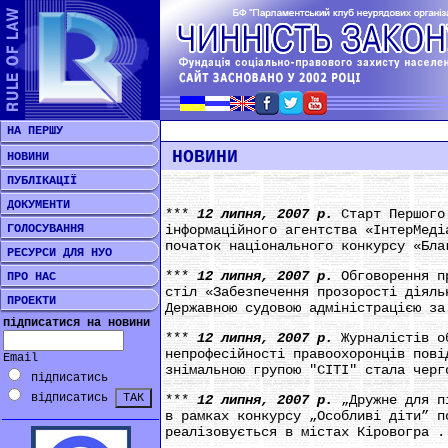
НА ПЕРШУ
НОВИНИ
НОВИНИ
ПУБЛІКАЦІЇ
ДОКУМЕНТИ
***
12 липня, 2007 р.
Старт Першого
ГОЛОСУВАННЯ
інформаційного агентства «ІнтерМеді
початок національного конкурсу «Бла
РЕСУРСИ ДЛЯ НУО
***
12 липня, 2007 р.
Обговорення п
ПРО НАС
стіл «Забезпечення прозорості діяль
ПРОЕКТИ
Державною судовою адміністрацією за
підписатися на новини
***
12 липня, 2007 р.
Журналістів о
непрофесійності правоохоронців пові
Email
знімальною групою "СІТІ" стала черг
підписатись
відписатись
***
12 липня, 2007 р.
„Дружне для п
в рамках конкурсу „Особливі діти” п
реалізовується в містах Кіровогра .