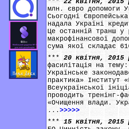
***
22 квітня, 2015
млн. євро допомоги У
Сьогодні Європейська
надала Україні креди
Це останній транш у 
макрофінансової допо
сума якої складає 61
***
20 квітня, 2015
фасилітація на тему:
Українське законодав
практика» Інститут «
Всеукраїнської ініці
проводить тренінг-фа
«Очищення влади. Укр
...
>>>>>
***
15 квітня, 2015