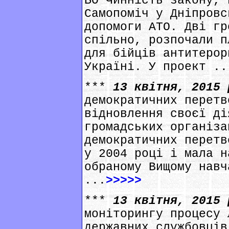
БО Чинність закону, 
Самопоміч у Дніпровс
допомоги АТО. Дві гр
спільно, розпочали п
для бійців антитерор
Україні. У проект ..
***
13 квітня, 2015
демократичних перетв
відновлення своєї ді
громадських організа
демократичних перетв
у 2004 році і мала н
обраному Вищому навч
...
>>>>>
***
13 квітня, 2015
моніторингу процесу 
державних службовців