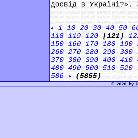
досвід в Україні?». 
1
10
20
30
40
50
6
118
119
120
[121]
12
150
160
170
180
190
260
270
280
290
300
370
380
390
400
410
480
490
500
510
520
586
(5855)
© 2026 by 