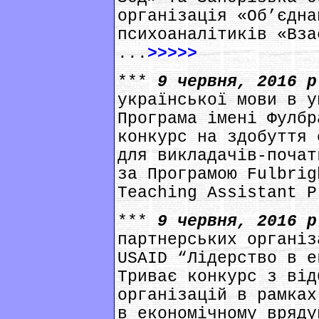
організація «Об’єдна
психоаналітиків «Вза
...
>>>>>
***
9 червня, 2016 
української мови в у
Програма імені Фулбр
конкурс на здобуття 
для викладачів-почат
за Програмою Fulbrig
Teaching Assistant P
***
9 червня, 2016 
партнерських організ
USAID “Лідерство в е
Триває конкурс з від
організацій в рамках
в економічному вряду