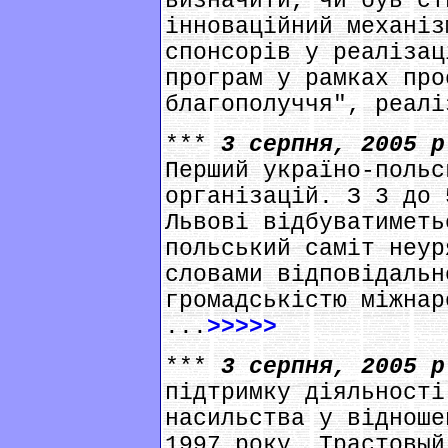
визначити, чи був ст
інноваційний механіз
спонсорів у реалізац
програм у рамках про
благополуччя", реалі
***
3 серпня, 2005 
Перший україно-польс
організацій. З 3 до 
Львові відбуватиметь
польський саміт неур
словами відповідальн
громадськістю міжнар
...
>>>>>
***
3 серпня, 2005 
підтримку діяльності
насильства у відноше
1997 року, Трастовый