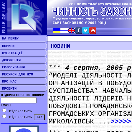
НА ПЕРШУ
НОВИНИ
НОВИНИ
ПУБЛІКАЦІЇ
ДОКУМЕНТИ
***
4 серпня, 2005 
ГОЛОСУВАННЯ
“МОДЕЛІ ДІЯЛЬНОСТІ Л
РЕСУРСИ ДЛЯ НУО
ПРО НАС
ОРГАНІЗАЦІЙ В ПОБУДО
ПРОЕКТИ
СУСПІЛЬСТВА” НАВЧАЛЬ
підписатися на новини
ДІЯЛЬНОСТІ ЛІДЕРІВ Н
ПОБУДОВІ ГРОМАДЯНСЬК
Email
підписатись
ГРОМАДСЬКИХ ОРГАНІЗА
відписатись
МИКОЛАЇВСЬК ...
>>>>>