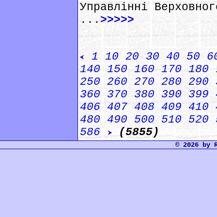
Управлінні Верховног
...
>>>>>
1
10
20
30
40
50
6
140
150
160
170
180
250
260
270
280
290
360
370
380
390
399
406
407
408
409
410
480
490
500
510
520
586
(5855)
© 2026 by 