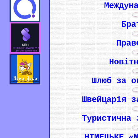
Междун
Бра
Прав
Новіт
Шлюб за о
Швейцарія з
Туристична 
НІМЕЦЬКЕ «