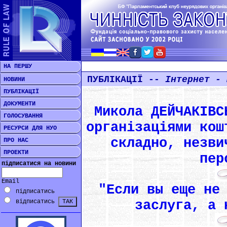
НА ПЕРШУ
ПУБЛІКАЦІЇ --
Інтернет - 
НОВИНИ
ПУБЛІКАЦІЇ
ДОКУМЕНТИ
Микола ДЕЙЧАКІВС
ГОЛОСУВАННЯ
організаціями кош
РЕСУРСИ ДЛЯ НУО
складно, незви
ПРО НАС
ПРОЕКТИ
пер
підписатися на новини
Email
"Если вы еще не
підписатись
заслуга, а 
відписатись