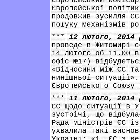
Європейський Комісар
Європейської політик
продовжив зусилля ЄС
пошуку механізмів ро
***
12 лютого, 2014
проведе в Житомирі с
14 лютого об 11.00 в
офіс №17) відбудетьс
«Відносини між ЄС та
нинішньої ситуації».
Європейського Союзу 
***
11 лютого, 2014
ЄС щодо ситуації в У
зустрічі, що відбула
Рада міністрів ЄС із
ухвалила такі виснов
Україні: «1. ЄС з ве