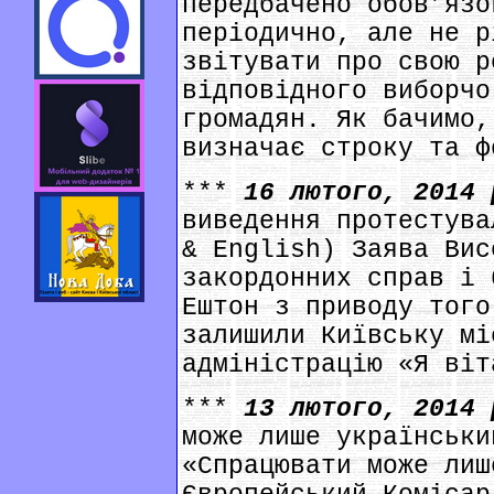
передбачено обов’язо
періодично, але не р
звітувати про свою р
відповідного виборчо
громадян. Як бачимо,
визначає строку та ф
***
16 лютого, 2014
виведення протестува
& English) Заява Вис
закордонних справ і 
Ештон з приводу того
залишили Київську мі
адміністрацію «Я віт
***
13 лютого, 2014
може лише українськи
«Спрацювати може лиш