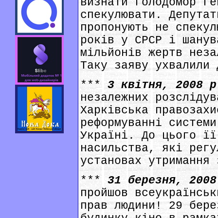
визнати голодомор ге
спекулювати. Депутат
пропонують не спекул
років у СРСР і шанув
мільйонів жертв неза
Таку заяву ухвалили 
***
3 квітня, 2008 
незалежних розслідув
Харківська правозахи
реформуванні системи
Україні. До цього її
насильства, які регу
установах утримання 
***
31 березня, 200
пройшов всеукраїнськ
прав людини! 29 бере