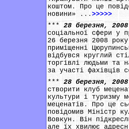
коштом. Про це повід
новини» ...
>>>>>
***
28 березня, 200
соціальної сфери у п
26 березня 2008 року
приміщенні Цюрупинсь
відбувся круглий сті
торгівлі людьми та н
за участі фахівців с
***
28 березня, 200
створити клуб мецена
культури і туризму м
меценатів. Про це сь
повідомив Міністр ку
Вовкун. Він підкресл
але їх хвилює адресн