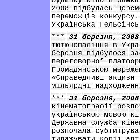
будинку кіно в рамка
2008 відбулась церем
переможців конкурсу.
Українська Гельсінсь
***
31 березня, 200
тютюнопаління в Укра
березня відбулося за
переговорної платфор
Громадянською мереже
«Справедливі акцизи 
мільярдні надходженн
***
31 березня, 200
кінематографії розпо
українською мовою кі
Державна служба кіне
розпочала субтитрува
тиражувати копії арт