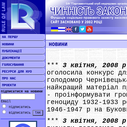
НА ПЕРШУ
НОВИНИ
НОВИНИ
ПУБЛІКАЦІЇ
ДОКУМЕНТИ
***
3 квітня, 2008 
ГОЛОСУВАННЯ
оголосила конкурс дл
РЕСУРСИ ДЛЯ НУО
ПРО НАС
голодомор Чернівецьк
ПРОЕКТИ
найкращий матеріал п
підписатися на новини
- проінформувати гро
геноциду 1932-1933 р
Email
підписатись
1946-1947 р на Буков
відписатись
***
3 квітня, 2008 